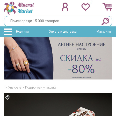
0
Новинки
Оплата и доставка
Магазины
>
Упаковка
>
Подарочная упаковка