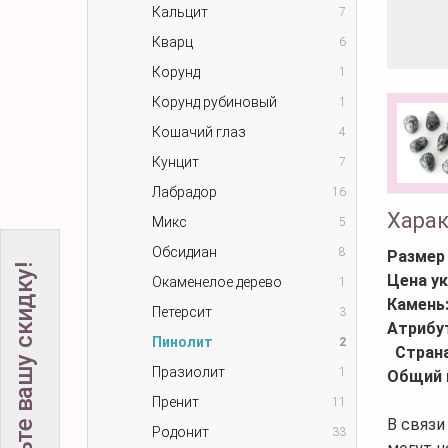
Кальцит
7
Кварц
6
Корунд
1
Корунд рубиновый
1
Кошачий глаз
4
Кунцит
7
Лабрадор
16
Хара
Микс
5
Обсидиан
8
Размер
Не забудьте вашу скидку!
Цена ук
Окаменелое дерево
1
Камень
Петерсит
3
Атрибу
Пинолит
2
Стран
Празиолит
1
Общий 
Пренит
11
В связи
Родонит
33