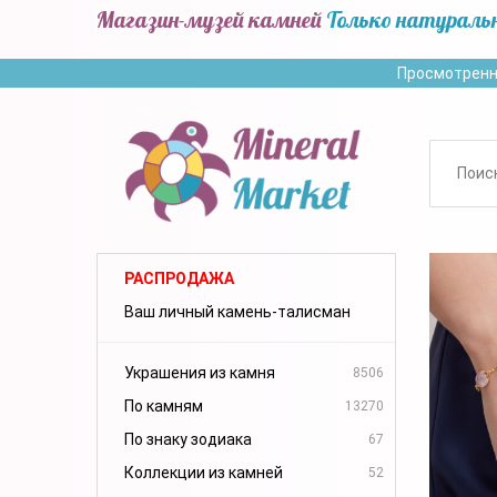
Магазин-музей камней
Только натураль
Просмотренн
РАСПРОДАЖА
Ваш личный камень-талисман
Украшения из камня
8506
По камням
13270
По знаку зодиака
67
Коллекции из камней
52