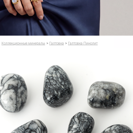
Коллекционные минералы
>
Галтовка
>
Галтовка Пинолит