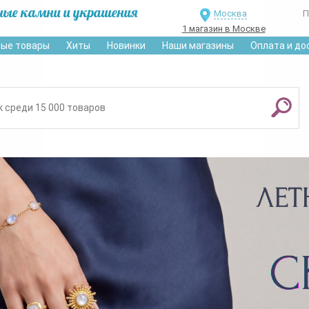
ные камни и украшения
Москва
П
1 магазин в Москве
ые товары
Хиты
Новинки
Наши магазины
Оплата и до