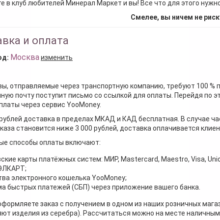
е в клуб любителей Минерал Маркет и вы! Все что для этого нужн
Смелее, вы ничем не риск
вка и оплата
Москва
од:
изменить
зы, отправляемые через транспортную компанию, требуют 100 % 
ную почту поступит письмо со ссылкой для оплаты. Перейдя по э
платы через сервис YooMoney.
 рублей доставка в пределах МКАД и КАД бесплатная. В случае ча
каза становится ниже 3 000 рублей, доставка оплачивается клие
ые способы оплаты включают:
ские карты платёжных систем: МИР, Mastercard, Maestro, Visa, Unio
 ЭЛКАРТ;
ва электронного кошелька YooMoney;
а быстрых платежей (СБП) через приложение вашего банка.
оформляете заказ с получением в одном из наших розничных мага
ют изделия из серебра). Рассчитаться можно на месте наличными