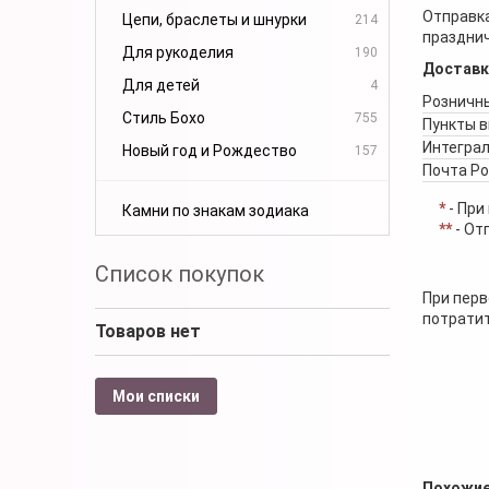
Отправка
Цепи, браслеты и шнурки
214
празднич
Для рукоделия
190
Доставк
Для детей
4
Розничны
Стиль Бохо
755
Пункты 
Интеграл
Новый год и Рождество
157
Почта Р
*
- При
Камни по знакам зодиака
**
- От
Список покупок
При перв
потратит
Товаров нет
Мои списки
Похожие