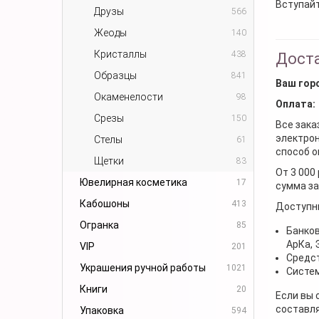
Вступайт
Друзы
566
Жеоды
140
Кристаллы
438
Доста
Образцы
841
Ваш гор
Окаменелости
98
Оплата:
Срезы
150
Все зака
электрон
Стелы
61
способ о
Щетки
83
От 3 000
Ювелирная косметика
17
сумма за
Кабошоны
413
Доступн
Огранка
85
Банков
АрКа,
VIP
201
Средст
Украшения ручной работы
1021
Систем
Книги
20
Если вы 
составля
Упаковка
594