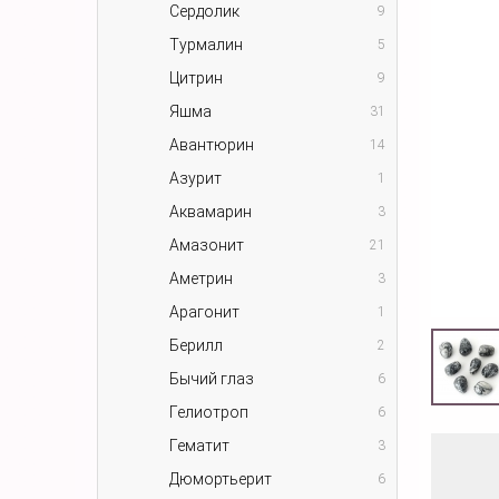
Сердолик
9
Турмалин
5
Цитрин
9
Яшма
31
Авантюрин
14
Азурит
1
Аквамарин
3
Амазонит
21
Аметрин
3
Арагонит
1
Берилл
2
Бычий глаз
6
Гелиотроп
6
Гематит
3
Дюмортьерит
6