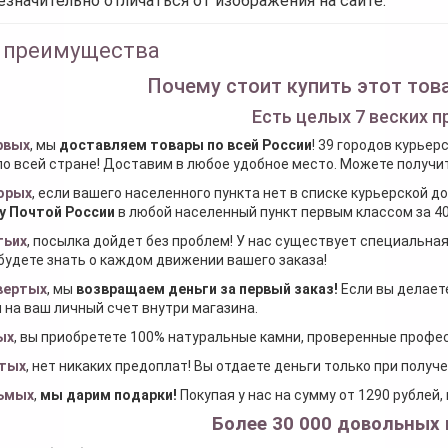
езначительно отличаться от изображения на сайте.
 преимущества
Почему стоит купить этот това
Есть целых 7 веских п
рвых
, мы
доставляем товары по всей России
! 39 городов курьер
по всей стране! Доставим в любое удобное место. Можете получить
орых
, если вашего населенного пункта нет в списке курьерской 
у Почтой России
в любой населенный пункт первым классом за 40
тьих
, посылка дойдет без проблем! У нас существует специальна
будете знать о каждом движении вашего заказа!
вертых
, мы
возвращаем деньги за первый заказ
!
Если вы делаете
 на ваш личный счет внутри магазина.
ых
, вы приобретете 100% натуральные камни, проверенные проф
тых
, нет никаких предоплат! Вы отдаете деньги только при получ
ьмых
,
мы дарим подарки
!
Покупая у нас на сумму от 1290 рублей
Более 30 000 довольных 