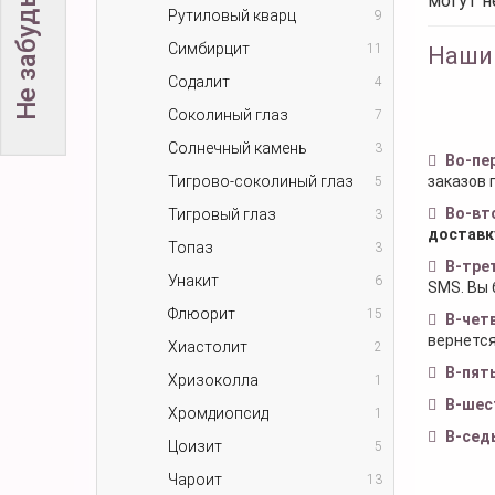
могут н
Рутиловый кварц
9
Симбирцит
11
Наши
Содалит
4
Соколиный глаз
7
Солнечный камень
3
Во-пе
Тигрово-соколиный глаз
заказов 
5
Во-вт
Тигровый глаз
3
доставк
Топаз
3
В-тре
Унакит
6
SMS. Вы 
Флюорит
15
В-чет
вернется
Хиастолит
2
В-пят
Хризоколла
1
В-шес
Хромдиопсид
1
В-сед
Цоизит
5
Чароит
13