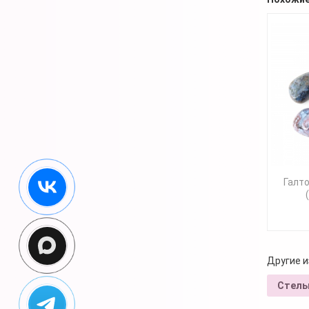
Галто
Другие и
Стелы