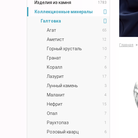
Изделия из камня
1783
Коллекционные минералы
Галтовка
Агат
65
Аметист
12
Главная
>
Горный хрусталь
10
Гранат
7
Коралл
6
Лазурит
17
Лунный камень
3
Малахит
4
Нефрит
15
Опал
7
Раухтопаз
1
Розовый кварц
6