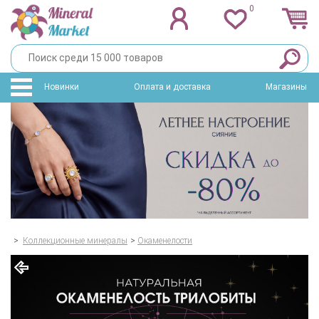
0
Новинки
Оплата и доставка
Магазины
>
Коллекционные минералы
>
Окаменелости