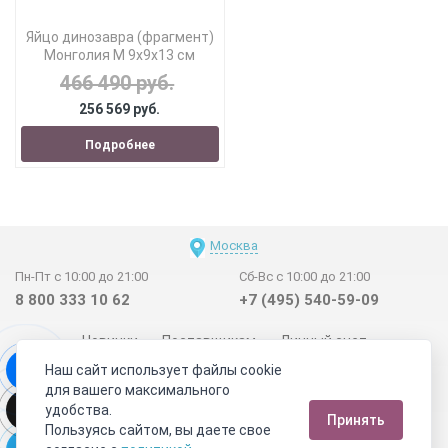
Яйцо динозавра (фрагмент)
Монголия M 9х9х13 см
466 490 руб.
256 569 руб.
Подробнее
Москва
Пн-Пт с 10:00 до 21:00
Сб-Вс с 10:00 до 21:00
8 800 333 10 62
+7 (495) 540-59-09
Новинки
Поставщикам
Личный счет
Наш сайт использует файлы cookie
Договор-оферта
О нас
Наши магазины
для вашего максимального
Отзывы покупателей
Сертификаты
Статьи
удобства.
Принять
Обратная связь
Видео о камнях
СОУТ
Телеграм
Пользуясь сайтом, вы даете свое