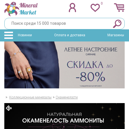
0
Новинки
Оплата и доставка
Магазины
>
Коллекционные минералы
>
Окаменелости