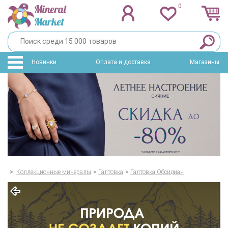
0
Новинки
Оплата и доставка
Магазины
>
Коллекционные минералы
>
Галтовка
>
Галтовка Обсидиан