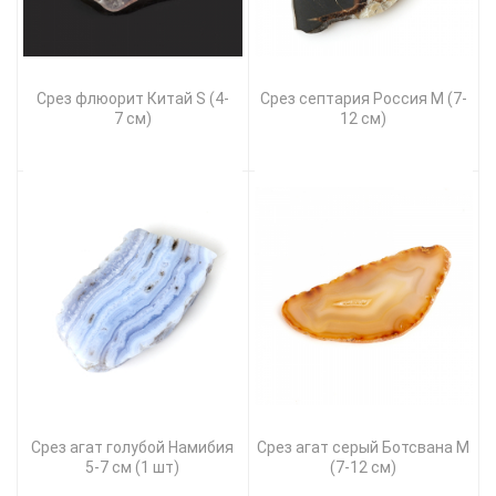
Срез флюорит Китай S (4-
Срез септария Россия M (7-
7 см)
12 см)
Срез агат голубой Намибия
Срез агат серый Ботсвана M
5-7 см (1 шт)
(7-12 см)