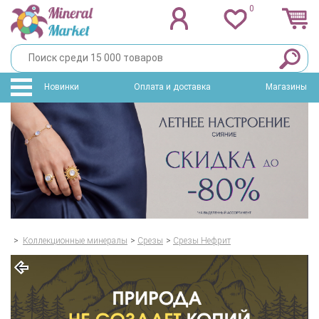
0
Новинки
Оплата и доставка
Магазины
>
Коллекционные минералы
>
Срезы
>
Срезы Нефрит