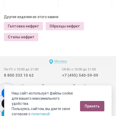
Другие изделия из этого камня:
Галтовка нефрит
Образцы нефрит
Стелы нефрит
Москва
Пн-Пт с 10:00 до 21:00
Сб-Вс с 10:00 до 21:00
8 800 333 10 62
+7 (495) 540-59-09
Новинки
Поставщикам
Личный счет
Наш сайт использует файлы cookie
Договор-оферта
О нас
Наши магазины
для вашего максимального
Отзывы покупателей
Сертификаты
Статьи
удобства.
Принять
Обратная связь
Видео о камнях
СОУТ
Телеграм
Пользуясь сайтом, вы даете свое
согласие с
политикой
Max
ВКонтакте