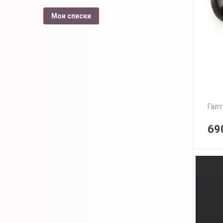
Мои списки
Галт
69