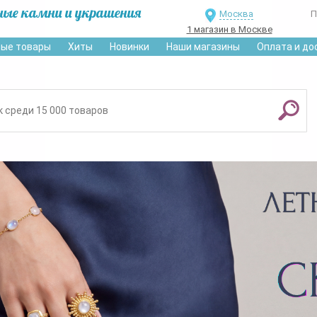
ные камни и украшения
Москва
П
1 магазин в Москве
ые товары
Хиты
Новинки
Наши магазины
Оплата и до