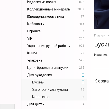
Изделия из камня
1802
Коллекционные минералы
2852
Ювелирная косметика
17
Кабошоны
415
Огранка
87
Главная
>
VIP
204
Буси
Украшения ручной работы
1026
Книги
20
Наличие:
Упаковка
595
Цепи, браслеты и шнурки
215
Для рукоделия
К сожа
Бусины
Заготовки для кулона
15
Коннектор
3
Для детей
4