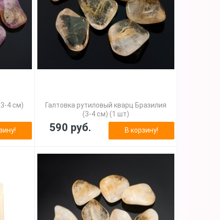
3-4 см)
Галтовка рутиловый кварц Бразилия
(3-4 см) (1 шт)
590 руб.
зину!
В корзину!