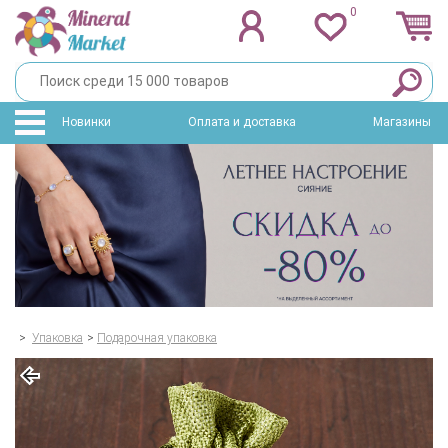
0
Новинки
Оплата и доставка
Магазины
>
Упаковка
>
Подарочная упаковка