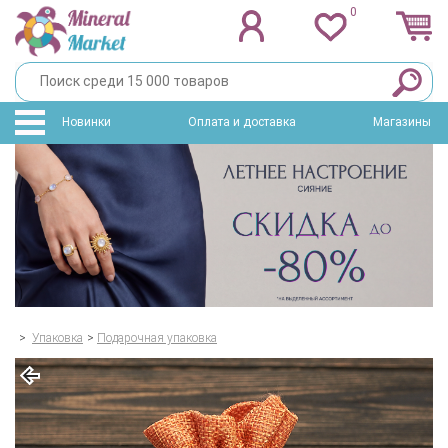
0
Новинки
Оплата и доставка
Магазины
>
Упаковка
>
Подарочная упаковка