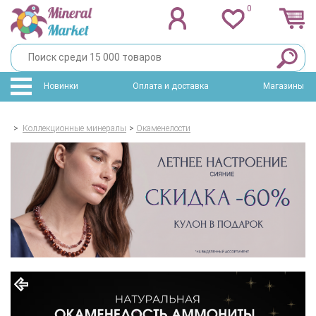
0
Новинки
Оплата и доставка
Магазины
>
Коллекционные минералы
>
Окаменелости