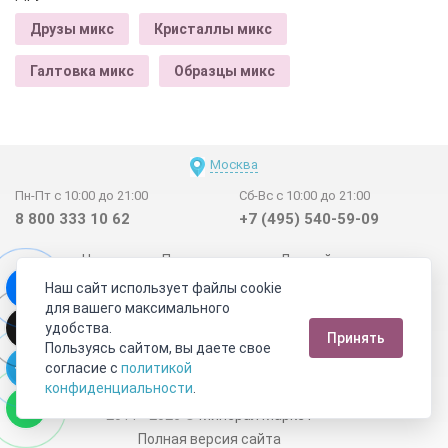
Друзы микс
Кристаллы микс
Галтовка микс
Образцы микс
Москва
Пн-Пт с 10:00 до 21:00
Сб-Вс с 10:00 до 21:00
8 800 333 10 62
+7 (495) 540-59-09
Новинки
Поставщикам
Личный счет
Наш сайт использует файлы cookie
Договор-оферта
О нас
Наши магазины
для вашего максимального
Отзывы покупателей
Сертификаты
Статьи
удобства.
Принять
Обратная связь
Видео о камнях
СОУТ
Телеграм
Пользуясь сайтом, вы даете свое
согласие с
политикой
Max
ВКонтакте
конфиденциальности
.
2011 - 2026
©
Минерал Маркет
Полная версия сайта