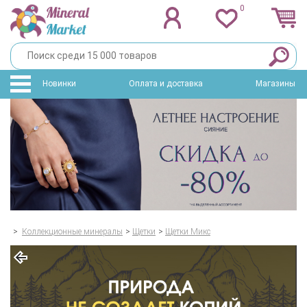
0
Новинки
Оплата и доставка
Магазины
>
Коллекционные минералы
>
Щетки
>
Щетки Микс