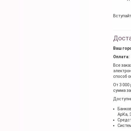
Вступайт
Доста
Ваш гор
Оплата:
Все зака
электрон
способ о
От 3 000
сумма за
Доступн
Банков
АрКа,
Средст
Систем