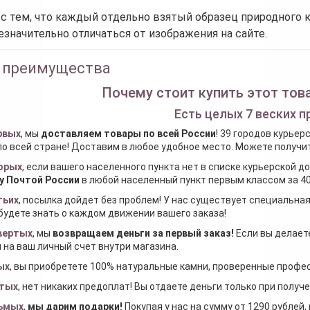
 с тем, что каждый отдельно взятый образец природного 
езначительно отличаться от изображения на сайте.
 преимущества
Почему стоит купить этот това
Есть целых 7 веских п
рвых
, мы
доставляем товары по всей России
! 39 городов курьер
по всей стране! Доставим в любое удобное место. Можете получить
орых
, если вашего населенного пункта нет в списке курьерской 
у Почтой России
в любой населенный пункт первым классом за 40
тьих
, посылка дойдет без проблем! У нас существует специальна
будете знать о каждом движении вашего заказа!
вертых
, мы
возвращаем деньги за первый заказ
!
Если вы делаете
 на ваш личный счет внутри магазина.
ых
, вы приобретете 100% натуральные камни, проверенные проф
тых
, нет никаких предоплат! Вы отдаете деньги только при получ
ьмых
,
мы дарим подарки
!
Покупая у нас на сумму от 1290 рублей