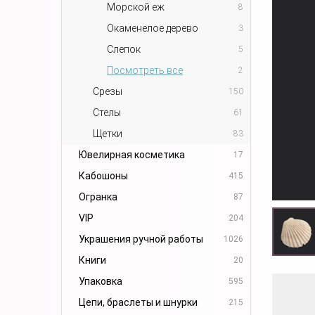
Морской еж
8
Окаменелое дерево
3
Слепок
5
Посмотреть все
2
Срезы
150
Стелы
61
Щетки
83
Ювелирная косметика
17
Кабошоны
415
Огранка
87
VIP
204
Украшения ручной работы
1026
Книги
20
Упаковка
595
Цепи, браслеты и шнурки
215