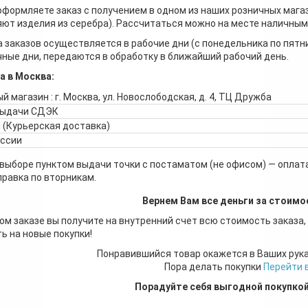
оформляете заказ с получением в одном из наших розничных мага
ют изделия из серебра). Рассчитаться можно на месте наличными
 заказов осуществляется в рабочие дни (с понедельника по пятн
ные дни, передаются в обработку в ближайший рабочий день.
а в Москва:
й магазин : г. Москва, ул. Новослободская, д. 4, ТЦ Дружба
выдачи СДЭК
 (Курьерская доставка)
оссии
 выборе пунктом выдачи точки с постаматом (не офисом) — оплата
правка по вторникам.
Вернем Вам все деньги за стоимо
ом заказе вы получите на внутренний счет всю стоимость заказа,
ь на новые покупки!
Понравившийся товар окажется в Ваших рук
Пора делать покупки
Перейти 
Порадуйте себя выгодной покупко