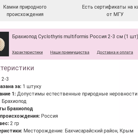
Камни природного
Есть сертификаты на к
происхождения
от МГУ
Брахиопод Cyclothyris multiformis Россия 2-3 см (1 шт
Характеристики
Наши преимущества
Доставка и оплата
ктеристики
:
2-3
азана за:
1 штуку
ание 1:
Допустимы естественные природные неровности 
:
Брахиопод
ты Брахиопод
 происхождения:
Россия
вес:
2 гр
еристики:
Месторождение: Бахчисарайский район, Крым