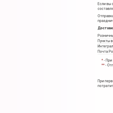
Если вы 
составля
Отправка
празднич
Доставк
Розничны
Пункты 
Интеграл
Почта Р
*
- При
**
- От
При перв
потратит