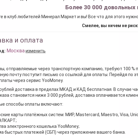
Более 30 000 довольных 
е в клуб любителей Минерал Маркет и вы! Все что для этого нужн
Смелее, вы ничем не риск
вка и оплата
Москва
од:
изменить
зы, отправляемые через транспортную компанию, требуют 100 % 
ную почту поступит письмо со ссылкой для оплаты. Перейдя по э
платы через сервис YooMoney.
 рублей доставка в пределах МКАД и КАД бесплатная. В случае ча
каза становится ниже 3 000 рублей, доставка оплачивается клие
ые способы оплаты включают:
ские карты платёжных систем: МИР, Mastercard, Maestro, Visa, Unio
 ЭЛКАРТ;
ва электронного кошелька YooMoney;
а быстрых платежей (СБП) через приложение вашего банка.