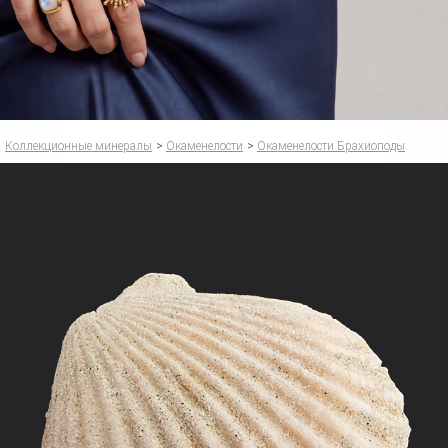
Коллекционные минералы
>
Окаменелости
>
Окаменелости Брахиоподы