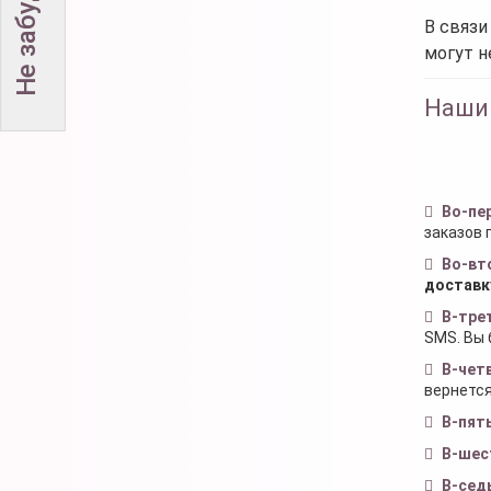
В связи
могут н
Наши
Во-пе
заказов 
Во-вт
доставк
В-тре
SMS. Вы 
В-чет
вернется
В-пят
В-шес
В-сед