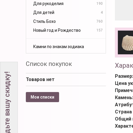
Для рукоделия
190
Для детей
4
Стиль Бохо
760
Новый год и Рождество
157
Камни по знакам зодиака
Список покупок
Хара
Не забудьте вашу скидку!
Размер
Товаров нет
Цена ук
Примеч
Мои списки
Камень
Атрибу
Страна
Общий 
Характ