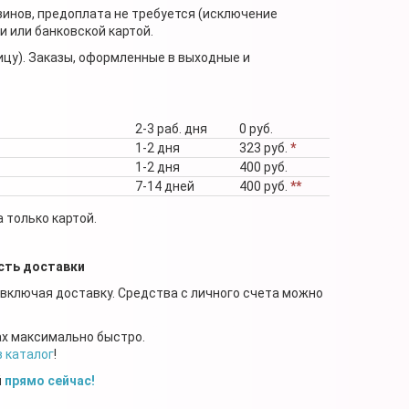
зинов, предоплата не требуется (исключение
 или банковской картой.
ицу). Заказы, оформленные в выходные и
2-3 раб. дня
0 руб.
1-2 дня
323 руб.
*
1-2 дня
400 руб.
7-14 дней
400 руб.
**
 только картой.
сть доставки
 включая доставку. Средства с личного счета можно
ах максимально быстро.
в каталог
!
й
прямо сейчас!