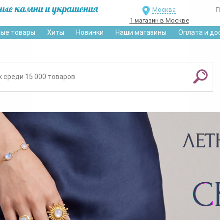
ные камни и украшения
Москва
П
1 магазин в Москве
ые товары
Хиты
Новинки
Наши магазины
Оплата и до