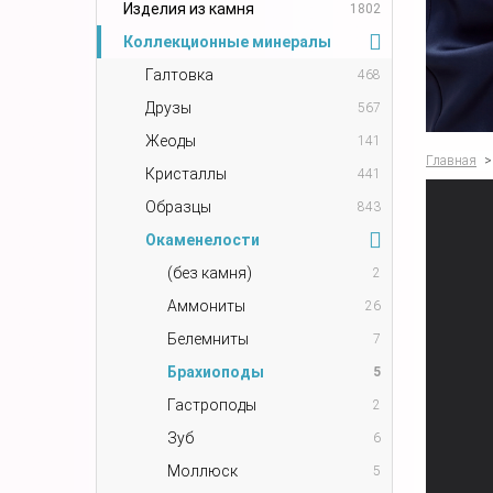
Изделия из камня
1802
Коллекционные минералы
Галтовка
468
Друзы
567
Жеоды
141
Главная
>
Кристаллы
441
Образцы
843
Окаменелости
(без камня)
2
Аммониты
26
Белемниты
7
Брахиоподы
5
Гастроподы
2
Зуб
6
Моллюск
5