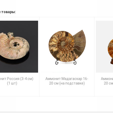
 товары:
нит Россия (3-4 см)
Аммонит Мадагаскар 16-
Аммони
(1 шт)
20 см (на подставке)
20 см