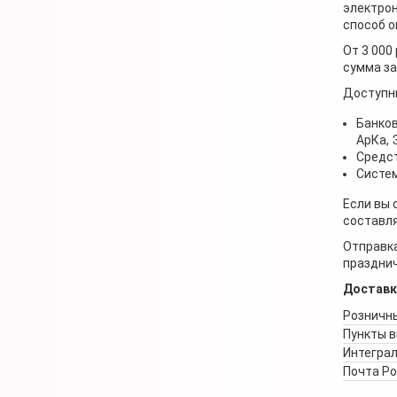
электрон
способ о
От 3 000
сумма за
Доступн
Банков
АрКа,
Средст
Систем
Если вы 
составля
Отправка
празднич
Доставк
Розничны
Пункты 
Интеграл
Почта Р