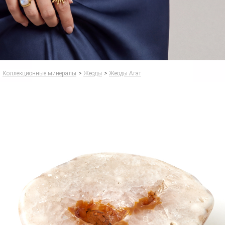
Коллекционные минералы
>
Жеоды
>
Жеоды Агат