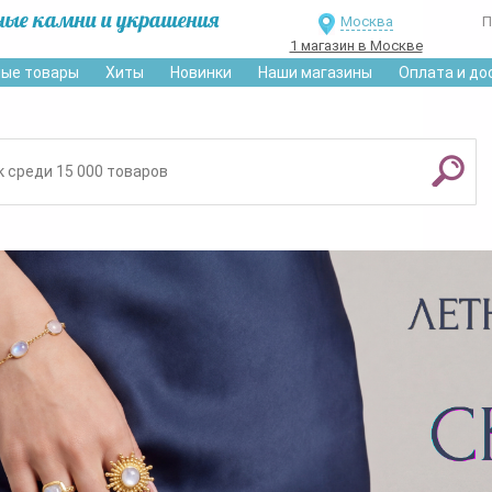
ные камни и украшения
Москва
П
1 магазин в Москве
ые товары
Хиты
Новинки
Наши магазины
Оплата и до