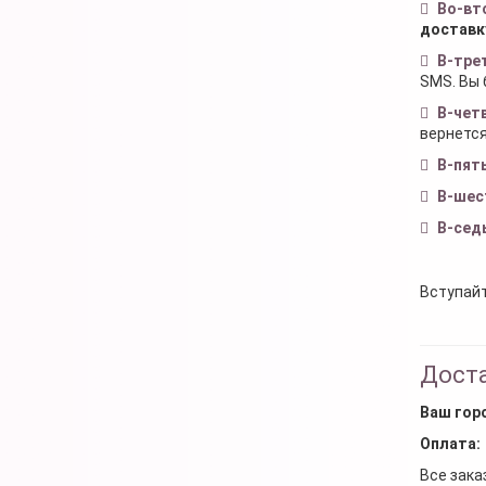
Во-вт
доставк
В-тре
SMS. Вы 
В-чет
вернется
В-пят
В-шес
В-сед
Вступайт
Доста
Ваш гор
Оплата:
Все зака