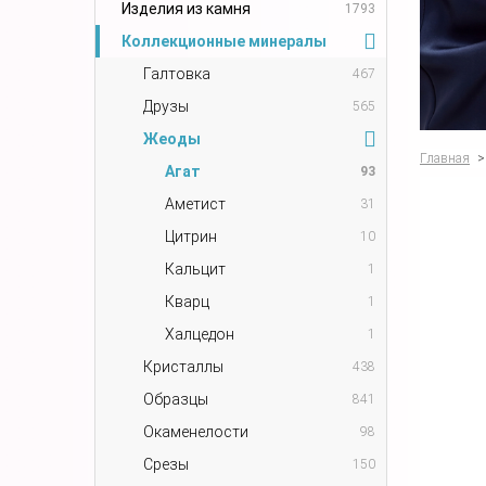
Изделия из камня
1793
Коллекционные минералы
Галтовка
467
Друзы
565
Жеоды
Главная
>
Агат
93
Аметист
31
Цитрин
10
Кальцит
1
Кварц
1
Халцедон
1
Кристаллы
438
Образцы
841
Окаменелости
98
Срезы
150