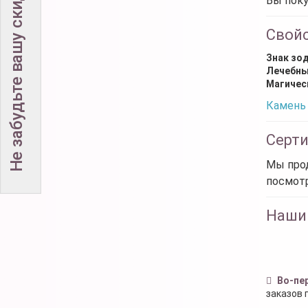
Не забудьте вашу скидку!
Вы поку
Свой
Знак зо
Лечебны
Магичес
Камень 
Серт
Мы прод
посмот
Наши
Во-пе
заказов 