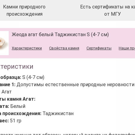
Камни природного
Есть сертификаты на к
происхождения
от МГУ
Жеода агат белый Таджикистан S (4-7 см)
Характеристики
Свойства камня
Сертификаты
Наши пр
ктеристики
 образца:
S (4-7 см)
ание 1:
Допустимы естественные природные неровности 
:
Агат
ты камня Агат:
ата:
Белый
а происхождения:
Таджикистан
вес:
51 гр