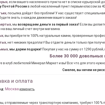
орых
, если вашего населенного пункта нет в списке курьерской 
у Почтой России
в любой населенный пункт первым классом за 40
тьих
, посылка дойдет без проблем! У нас существует специальна
будете знать о каждом движении вашего заказа!
вертых
, мы
возвращаем деньги за первый заказ
!
Если вы делаете
 на ваш личный счет внутри магазина.
ых
, вы приобретете 100% натуральные камни, проверенные проф
тых
, нет никаких предоплат! Вы отдаете деньги только при получ
ьмых
,
мы дарим подарки
!
Покупая у нас на сумму от 1290 рублей
Более 30 000 довольных 
е в клуб любителей Минерал Маркет и вы! Все что для этого нужн
Смелее, вы ничем не риск
вка и оплата
Москва
од:
изменить
зы, отправляемые через транспортную компанию, требуют 100 % 