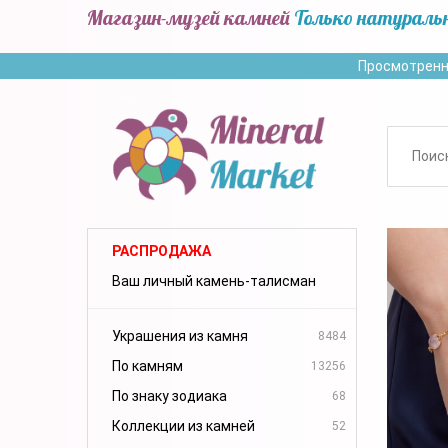
Магазин-музей камней
Только натураль
Просмотренн
РАСПРОДАЖА
Ваш личный камень-талисман
Украшения из камня
8484
По камням
13256
По знаку зодиака
68
Коллекции из камней
52