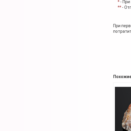
*
- При
**
- От
При перв
потратит
Похожие