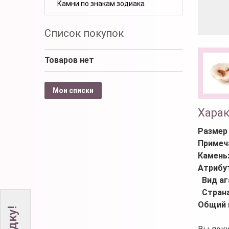
Камни по знакам зодиака
Список покупок
Товаров нет
Мои списки
Хара
Размер
Примеч
Камень
Атрибу
Вид аг
Стран
Общий 