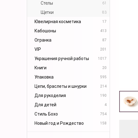
Стелы
61
Щетки
83
Ювелирная косметика
17
Кабошоны
413
Огранка
87
VIP
201
Украшения ручной работы
1017
Книги
20
Упаковка
595
Цепи, браслеты и шнурки
214
Для рукоделия
190
Для детей
4
Стиль Бохо
754
Новый год и Рождество
158