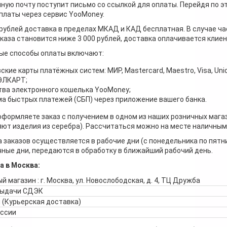
ную почту поступит письмо со ссылкой для оплаты. Перейдя по э
платы через сервис YooMoney.
 рублей доставка в пределах МКАД и КАД бесплатная. В случае ча
каза становится ниже 3 000 рублей, доставка оплачивается клие
ые способы оплаты включают:
ские карты платёжных систем: МИР, Mastercard, Maestro, Visa, Unio
 ЭЛКАРТ;
ва электронного кошелька YooMoney;
а быстрых платежей (СБП) через приложение вашего банка.
оформляете заказ с получением в одном из наших розничных мага
ют изделия из серебра). Рассчитаться можно на месте наличными
 заказов осуществляется в рабочие дни (с понедельника по пятн
ные дни, передаются в обработку в ближайший рабочий день.
а в Москва:
й магазин : г. Москва, ул. Новослободская, д. 4, ТЦ Дружба
выдачи СДЭК
 (Курьерская доставка)
оссии