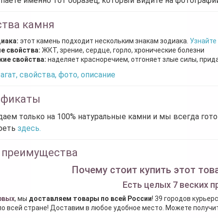
паете именно тот образец, который видите на фотографии
ства камня
диака:
этот камень подходит нескольким знакам зодиака.
Узнайте
е свойства:
ЖКТ, зрение, сердце, горло, хронические болезни
кие свойства:
наделяет красноречием, отгоняет злые силы, прид
агат, свойства, фото, описание
ификаты
аем только на 100% натуральные камни и мы всегда гот
реть
здесь.
 преимущества
Почему стоит купить этот това
Есть целых 7 веских п
рвых
, мы
доставляем товары по всей России
! 39 городов курьер
по всей стране! Доставим в любое удобное место. Можете получить