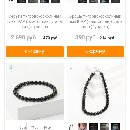
Серьги тигрово-соколиный
Брошь тигрово-соколиный
глаз ЮАР (биж. сплав, сталь
глаз ЮАР (биж. сплав, сталь
хир.) пуссеты
хир.) (булавка)
2 690 руб.
390 руб.
1 479 руб.
214 руб.
В корзину!
В корзину!
16 см
17 см
18 см