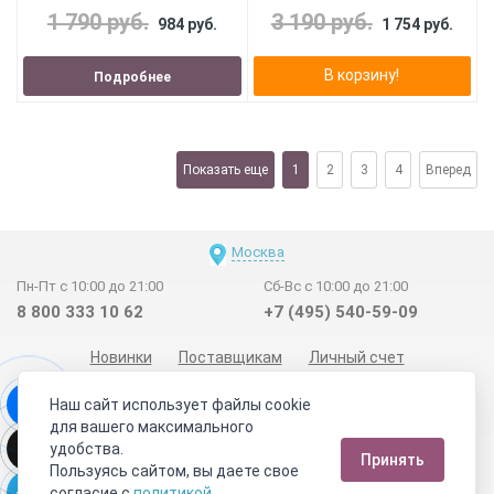
1 790 руб.
3 190 руб.
984 руб.
1 754 руб.
В корзину!
Подробнее
Показать еще
1
2
3
4
Вперед
Москва
Пн-Пт с 10:00 до 21:00
Сб-Вс с 10:00 до 21:00
8 800 333 10 62
+7 (495) 540-59-09
Новинки
Поставщикам
Личный счет
Договор-оферта
О нас
Наши магазины
Наш сайт использует файлы cookie
Отзывы покупателей
Сертификаты
Статьи
для вашего максимального
удобства.
Обратная связь
Видео о камнях
СОУТ
Телеграм
Принять
Пользуясь сайтом, вы даете свое
Max
ВКонтакте
согласие с
политикой