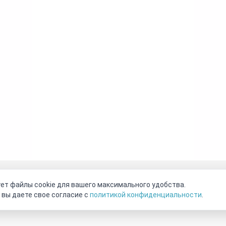
оговор-оферта
О нас
Наши магазины
Отзывы покупателе
ет файлы cookie для вашего максимального удобства.
Видео о камнях
СОУТ
Телеграм
Max
ВКонтакте
 вы даете свое согласие с
политикой конфиденциальности
.
2011 - 2026
©
Минерал Маркет