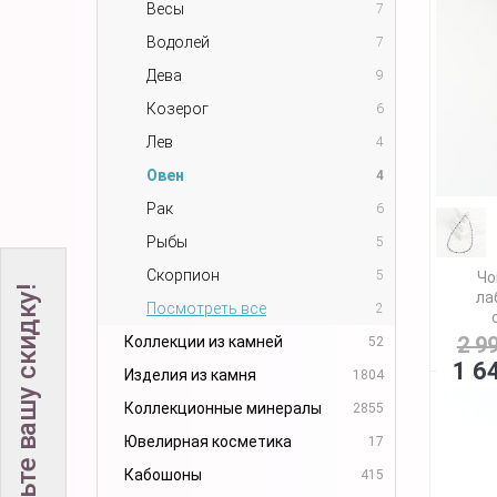
Весы
7
Водолей
7
Дева
9
Козерог
6
Лев
4
Овен
4
Рак
6
Рыбы
5
Скорпион
5
Чо
Не забудьте вашу скидку!
ла
Посмотреть все
2
2 9
Коллекции из камней
52
1 6
Изделия из камня
1804
Коллекционные минералы
2855
Ювелирная косметика
17
Кабошоны
415