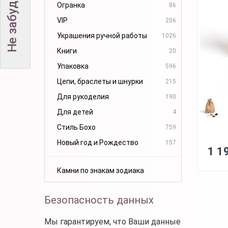
Огранка
86
VIP
206
Украшения ручной работы
1026
Книги
20
Упаковка
596
Цепи, браслеты и шнурки
215
Для рукоделия
190
Для детей
4
Стиль Бохо
759
Новый год и Рождество
157
1 1
Камни по знакам зодиака
Безопасность данных
Мы гарантируем, что Ваши данные