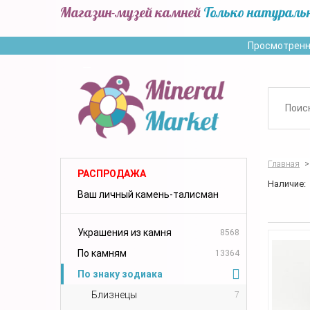
Магазин-музей камней
Только натураль
Просмотренн
Главная
>
РАСПРОДАЖА
Наличие:
Ваш личный камень-талисман
Украшения из камня
8568
По камням
13364
По знаку зодиака
Близнецы
7