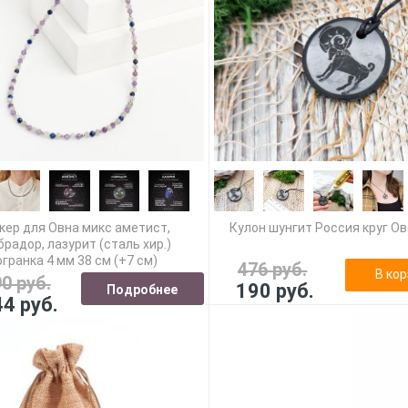
кер для Овна микс аметист,
Кулон шунгит Россия круг Ов
брадор, лазурит (сталь хир.)
огранка 4 мм 38 см (+7 см)
476 руб.
В кор
90 руб.
190 руб.
Подробнее
44 руб.