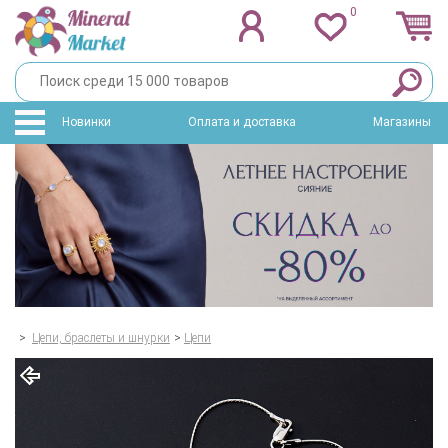
0
Новинки
Оплата и доставка
Магазины
>
Цепи, браслеты и шнурки
>
Цепи