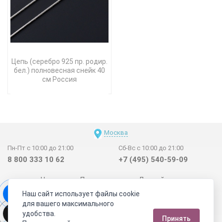
Цепь (серебро 925 пр. родир.
бел.) полновесная снейк 40
см Россия
Москва
Пн-Пт с 10:00 до 21:00
Сб-Вс с 10:00 до 21:00
8 800 333 10 62
+7 (495) 540-59-09
Новинки
Поставщикам
Личный счет
Наш сайт использует файлы cookie
Договор-оферта
О нас
Наши магазины
для вашего максимального
Отзывы покупателей
Сертификаты
Статьи
удобства.
Принять