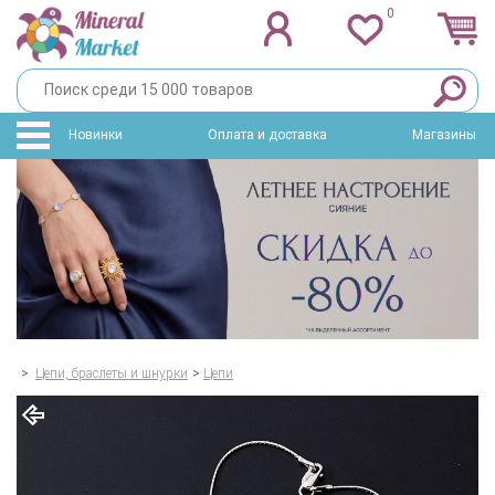
0
Новинки
Оплата и доставка
Магазины
>
Цепи, браслеты и шнурки
>
Цепи