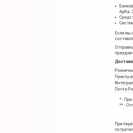
Банков
АрКа,
Средст
Систем
Если вы 
составля
Отправка
празднич
Доставк
Розничны
Пункты 
Интеграл
Почта Р
*
- При
**
- От
При перв
потратит