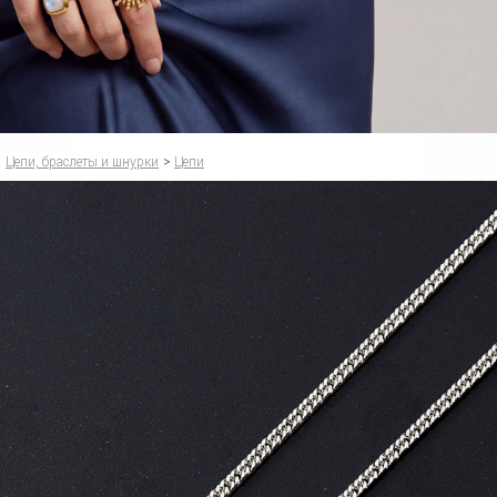
Цепи, браслеты и шнурки
>
Цепи