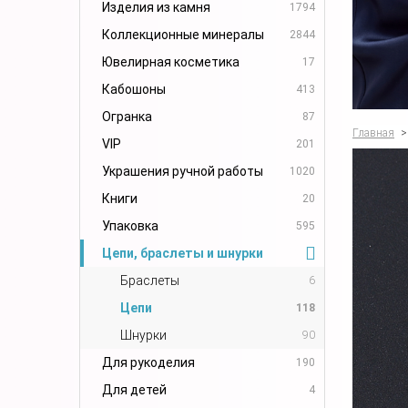
Изделия из камня
1794
Коллекционные минералы
2844
Ювелирная косметика
17
Кабошоны
413
Огранка
87
Главная
>
VIP
201
Украшения ручной работы
1020
Книги
20
Упаковка
595
Цепи, браслеты и шнурки
Браслеты
6
Цепи
118
Шнурки
90
Для рукоделия
190
Для детей
4