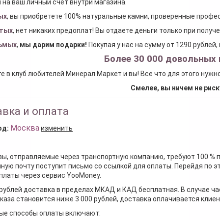
 на ваш личный счет внутри магазина.
ых
, вы приобретете 100% натуральные камни, проверенные проф
тых
, нет никаких предоплат! Вы отдаете деньги только при получ
ьмых
,
мы дарим подарки
!
Покупая у нас на сумму от 1290 рублей
Более 30 000 довольных 
е в клуб любителей Минерал Маркет и вы! Все что для этого нужн
Смелее, вы ничем не риск
вка и оплата
Москва
од:
изменить
зы, отправляемые через транспортную компанию, требуют 100 % 
ную почту поступит письмо со ссылкой для оплаты. Перейдя по э
платы через сервис YooMoney.
 рублей доставка в пределах МКАД и КАД бесплатная. В случае ча
каза становится ниже 3 000 рублей, доставка оплачивается клие
ые способы оплаты включают: