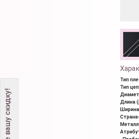
Хара
Тип пле
Тип цеп
Не забудьте вашу скидку!
Диамет
Длина (
Ширина
Страна
Металл
Атрибу