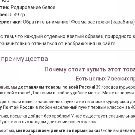
:
925
тие:
Родирование белое
вес:
5.49 гр
еристики:
Обратите внимание! Форма застежки (карабина)
 с тем, что каждый отдельно взятый образец природного 
езначительно отличаться от изображения на сайте.
 преимущества
Почему стоит купить этот това
Есть целых 7 веских п
рвых
, мы
доставляем товары по всей России
! 39 городов курьер
по всей стране! Доставим в любое удобное место. Можете получить
орых
, если вашего населенного пункта нет в списке курьерской 
у Почтой России
в любой населенный пункт первым классом за 40
тьих
, посылка дойдет без проблем! У нас существует специальна
будете знать о каждом движении вашего заказа!
вертых
, мы
возвращаем деньги за первый заказ
!
Если вы делаете