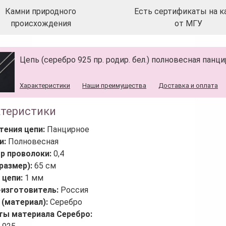
Камни природного
Есть сертификаты на к
происхождения
от МГУ
Цепь (серебро 925 пр. родир. бел.) полновесная панц
Характеристики
Наши преимущества
Доставка и оплата
ктеристики
тения цепи:
Панцирное
и:
Полновесная
р проволоки:
0,4
размер):
65 см
 цепи:
1 мм
-изготовитель:
Россия
 (материал):
Серебро
ты материала Серебро: