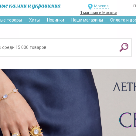
ные камни и украшения
Москва
П
1 магазин в Москве
ые товары
Хиты
Новинки
Наши магазины
Оплата и до