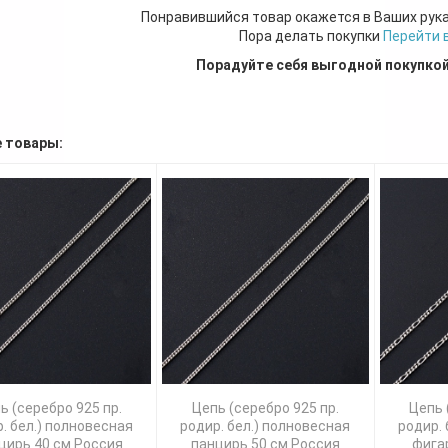
Понравившийся товар окажется в Ваших рук
Пора делать покупки
Перейти 
Порадуйте себя выгодной покупко
 товары:
ь (серебро 925 пр.
Цепь (серебро 925 пр.
Цепь 
. бел.) полновесная
родир. бел.) полновесная
родир. 
цирь 40 см Россия
панцирь 50 см Россия
фига