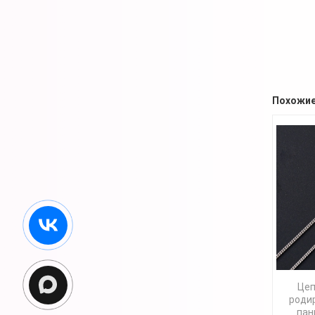
Похожие
Цеп
родир
пан