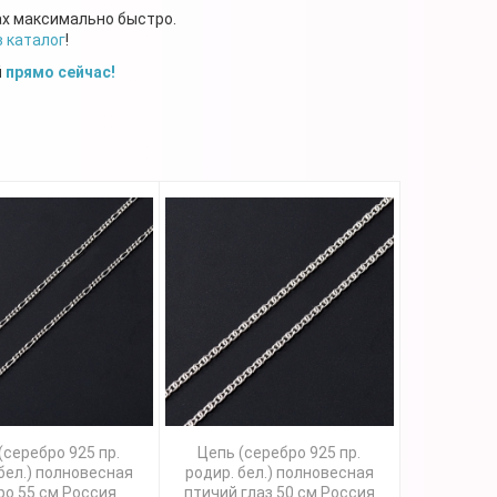
ах максимально быстро.
в каталог
!
й
прямо сейчас!
(серебро 925 пр.
Цепь (серебро 925 пр.
бел.) полновесная
родир. бел.) полновесная
ро 55 см Россия
птичий глаз 50 см Россия