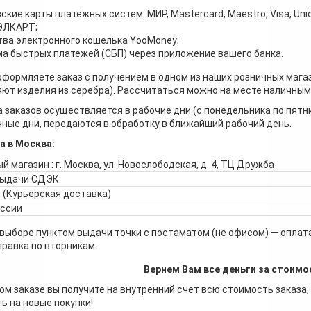
ские карты платёжных систем: МИР, Mastercard, Maestro, Visa, Unio
 ЭЛКАРТ;
ва электронного кошелька YooMoney;
а быстрых платежей (СБП) через приложение вашего банка.
оформляете заказ с получением в одном из наших розничных мага
ют изделия из серебра). Рассчитаться можно на месте наличными
 заказов осуществляется в рабочие дни (с понедельника по пятн
ные дни, передаются в обработку в ближайший рабочий день.
а в Москва:
й магазин : г. Москва, ул. Новослободская, д. 4, ТЦ Дружба
выдачи СДЭК
 (Курьерская доставка)
оссии
 выборе пунктом выдачи точки с постаматом (не офисом) — оплата
правка по вторникам.
Вернем Вам все деньги за стоимо
ом заказе вы получите на внутренний счет всю стоимость заказа,
ь на новые покупки!