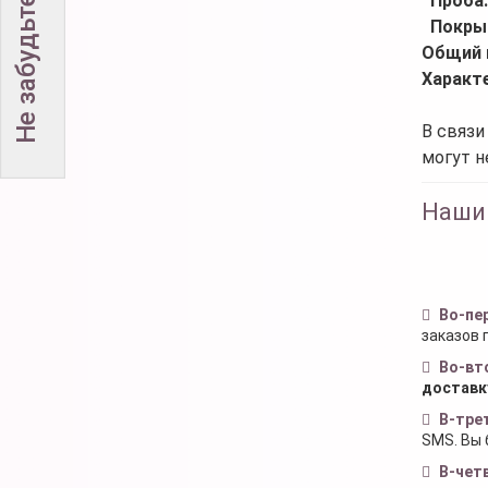
Проба
Покры
Общий 
Характ
В связи
могут н
Наши
Во-пе
заказов 
Во-вт
доставк
В-тре
SMS. Вы 
В-чет