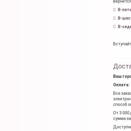
вернется
В-пят
В-шес
В-сед
Вступайт
Доста
Ваш гор
Оплата:
Все зака
электрон
способ о
От 3 000
сумма за
Доступн