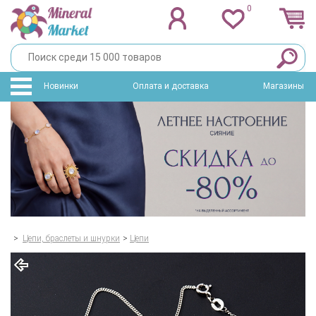
0
Новинки
Оплата и доставка
Магазины
>
Цепи, браслеты и шнурки
>
Цепи