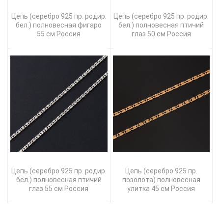
Цепь (серебро 925 пр. родир.
Цепь (серебро 925 пр. родир.
бел.) полновесная фигаро
бел.) полновесная птичий
55 см Россия
глаз 50 см Россия
Цепь (серебро 925 пр. родир.
Цепь (серебро 925 пр.
бел.) полновесная птичий
позолота) полновесная
глаз 55 см Россия
улитка 45 см Россия