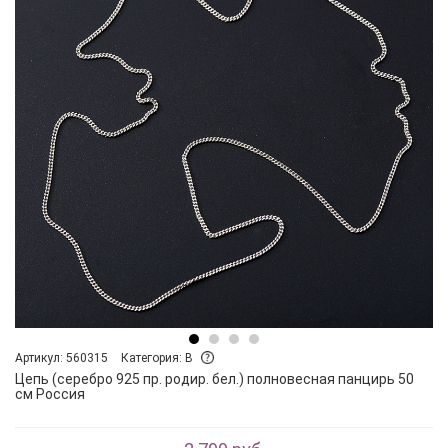
Артикул: 560315
Категория: B
Цепь (серебро 925 пр. родир. бел.) полновесная панцирь 50
см Россия