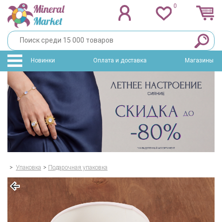
0
Новинки
Оплата и доставка
Магазины
>
Упаковка
>
Подарочная упаковка