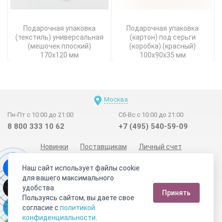
Подарочная упаковка
Подарочная упаковка
(текстиль) универсальная
(картон) под серьги
(мешочек плоский)
(коробка) (красный)
170х120 мм
100х90х35 мм
Москва
Пн-Пт с 10:00 до 21:00
Сб-Вс с 10:00 до 21:00
8 800 333 10 62
+7 (495) 540-59-09
Новинки
Поставщикам
Личный счет
Договор-оферта
О нас
Наши магазины
Наш сайт использует файлы cookie
Отзывы покупателей
Сертификаты
Статьи
для вашего максимального
удобства.
Обратная связь
Видео о камнях
СОУТ
Телеграм
Принять
Пользуясь сайтом, вы даете свое
Max
ВКонтакте
согласие с
политикой
конфиденциальности
.