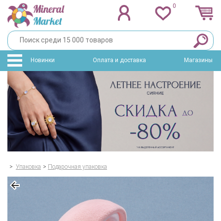
0
Новинки
Оплата и доставка
Магазины
>
Упаковка
>
Подарочная упаковка