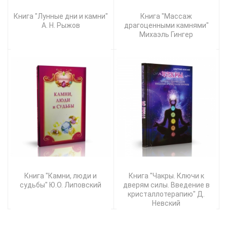
Книга "Лунные дни и камни"
Книга "Массаж
А. Н. Рыжов
драгоценными камнями"
Михаэль Гингер
Книга "Камни, люди и
Книга "Чакры. Ключи к
судьбы" Ю.О. Липовский
дверям силы. Введение в
кристаллотерапию" Д.
Невский