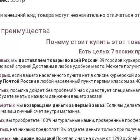
вес:
335 гр
и внешний вид товара могут незначительно отличаться от
 преимущества
Почему стоит купить этот това
Есть целых 7 веских п
рвых
, мы
доставляем товары по всей России
! 39 городов курьер
по всей стране! Доставим в любое удобное место. Можете получить
орых
, если вашего населенного пункта нет в списке курьерской 
у Почтой России
в любой населенный пункт первым классом за 40
тьих
, посылка дойдет без проблем! У нас существует специальна
будете знать о каждом движении вашего заказа!
вертых
, мы
возвращаем деньги за первый заказ
!
Если вы делаете
 на ваш личный счет внутри магазина.
ых
, вы приобретете 100% натуральные камни, проверенные проф
тых
, нет никаких предоплат! Вы отдаете деньги только при получ
ьмых
,
мы дарим подарки
!
Покупая у нас на сумму от 1290 рублей