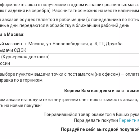
оформляете заказ с получением в одном из наших розничных мага
ют изделия из серебра). Рассчитаться можно на месте наличными
 заказов осуществляется в рабочие дни (с понедельника по пятн
ные дни, передаются в обработку в ближайший рабочий день.
а в Москва:
й магазин : г. Москва, ул. Новослободская, д. 4, ТЦ Дружба
выдачи СДЭК
 (Курьерская доставка)
оссии
 выборе пунктом выдачи точки с постаматом (не офисом) — оплата
правка по вторникам.
Вернем Вам все деньги за стоимо
ом заказе вы получите на внутренний счет всю стоимость заказа,
ь на новые покупки!
Понравившийся товар окажется в Ваших рук
Пора делать покупки
Перейти 
Порадуйте себя выгодной покупко