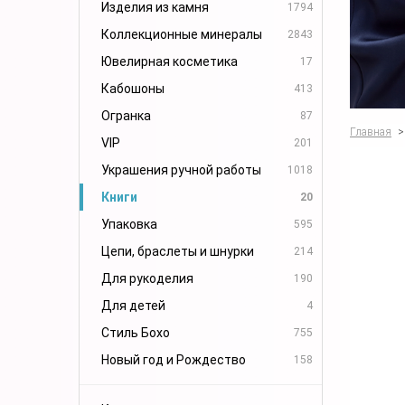
Изделия из камня
1794
Коллекционные минералы
2843
Ювелирная косметика
17
Кабошоны
413
Огранка
87
Главная
>
VIP
201
Украшения ручной работы
1018
Книги
20
Упаковка
595
Цепи, браслеты и шнурки
214
Для рукоделия
190
Для детей
4
Стиль Бохо
755
Новый год и Рождество
158