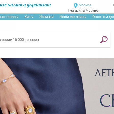
ные камни и украшения
Москва
П
1 магазин в Москве
ые товары
Хиты
Новинки
Наши магазины
Оплата и до