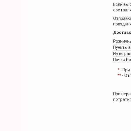
Если вы 
составля
Отправка
празднич
Доставк
Розничны
Пункты 
Интеграл
Почта Р
*
- При
**
- От
При перв
потратит