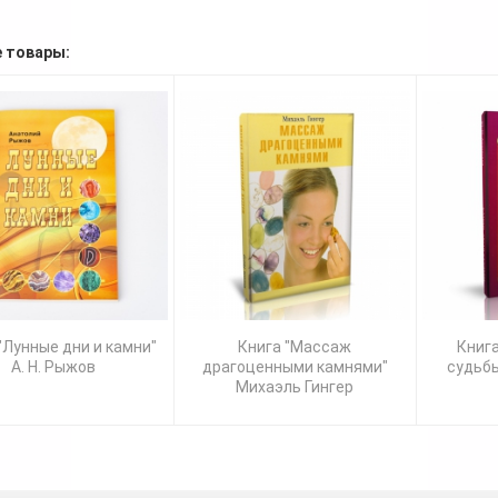
 товары:
"Лунные дни и камни"
Книга "Массаж
Книга
А. Н. Рыжов
драгоценными камнями"
судьбы
Михаэль Гингер