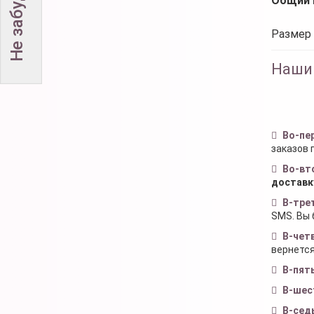
Общий 
Размер 
Наши
Во-пе
заказов 
Во-вт
доставк
В-тре
SMS. Вы 
В-чет
вернется
В-пят
В-шес
В-сед