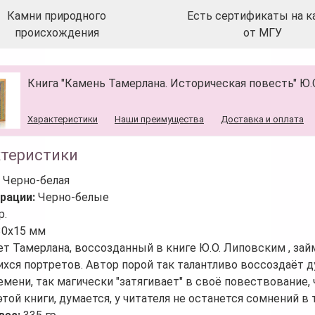
Камни природного
Есть сертификаты на к
происхождения
от МГУ
Книга "Камень Тамерлана. Историческая повесть" Ю
Характеристики
Наши преимущества
Доставка и оплата
ктеристики
:
Черно-белая
рации:
Черно-белые
р.
30х15 мм
ет Тамерлана, воссозданный в книге Ю.О. Липовским , за
ся портретов. Автор порой так талантливо воссоздаёт 
емени, так магически "затягивает" в своё повествование,
этой книги, думается, у читателя не останется сомнений в 