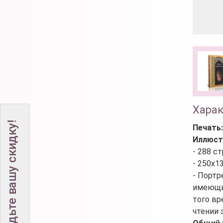
Хара
Не забудьте вашу скидку!
Печать
Иллюст
- 288 ст
- 250х1
- Портр
имеющих
того вр
чтении 