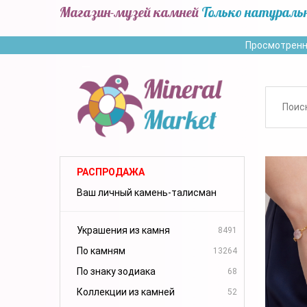
Магазин-музей камней
Только натураль
Просмотренн
РАСПРОДАЖА
Ваш личный камень-талисман
Украшения из камня
8491
По камням
13264
По знаку зодиака
68
Коллекции из камней
52