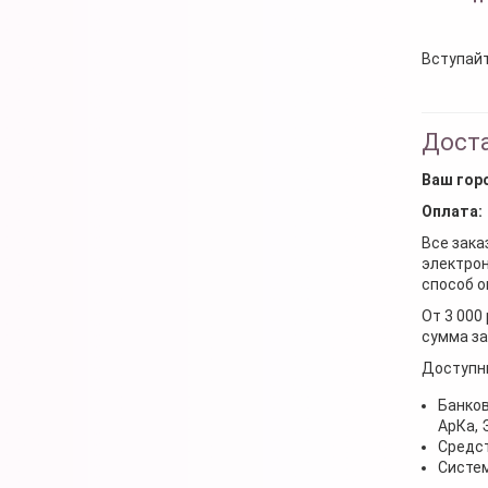
Вступайт
Доста
Ваш гор
Оплата:
Все зака
электрон
способ о
От 3 000
сумма за
Доступн
Банков
АрКа,
Средст
Систем