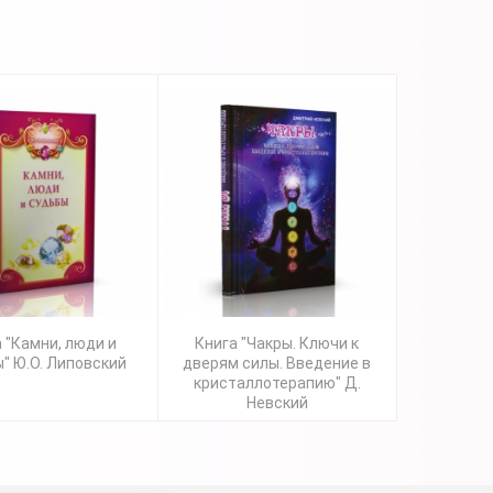
 "Камни, люди и
Книга "Чакры. Ключи к
" Ю.О. Липовский
дверям силы. Введение в
кристаллотерапию" Д.
Невский