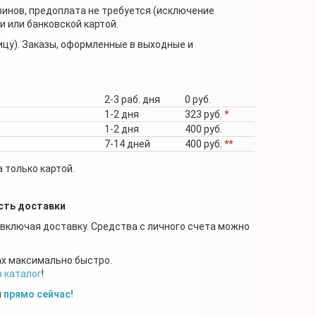
зинов, предоплата не требуется (исключение
 или банковской картой.
ицу). Заказы, оформленные в выходные и
2-3 раб. дня
0 руб.
1-2 дня
323 руб.
*
1-2 дня
400 руб.
7-14 дней
400 руб.
**
 только картой.
сть доставки
 включая доставку. Средства с личного счета можно
ах максимально быстро.
в каталог
!
й
прямо сейчас!