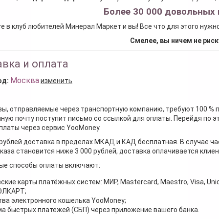
Более 30 000 довольных 
е в клуб любителей Минерал Маркет и вы! Все что для этого нужн
Смелее, вы ничем не риск
вка и оплата
Москва
од:
изменить
зы, отправляемые через транспортную компанию, требуют 100 % 
ную почту поступит письмо со ссылкой для оплаты. Перейдя по э
платы через сервис YooMoney.
 рублей доставка в пределах МКАД и КАД бесплатная. В случае ча
каза становится ниже 3 000 рублей, доставка оплачивается клие
ые способы оплаты включают:
ские карты платёжных систем: МИР, Mastercard, Maestro, Visa, Unio
 ЭЛКАРТ;
ва электронного кошелька YooMoney;
а быстрых платежей (СБП) через приложение вашего банка.