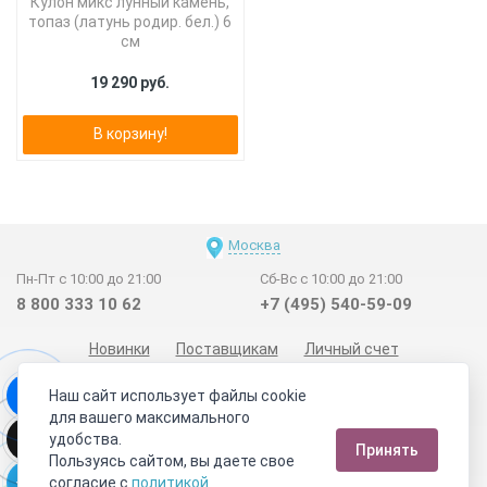
Кулон микс лунный камень,
топаз (латунь родир. бел.) 6
см
19 290 руб.
В корзину!
Москва
Пн-Пт с 10:00 до 21:00
Сб-Вс с 10:00 до 21:00
8 800 333 10 62
+7 (495) 540-59-09
Новинки
Поставщикам
Личный счет
Договор-оферта
О нас
Наши магазины
Наш сайт использует файлы cookie
Отзывы покупателей
Сертификаты
Статьи
для вашего максимального
удобства.
Обратная связь
Видео о камнях
СОУТ
Телеграм
Принять
Пользуясь сайтом, вы даете свое
Max
ВКонтакте
согласие с
политикой