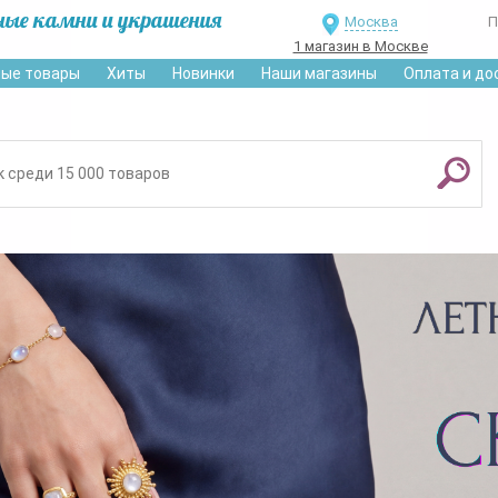
ные камни и украшения
Москва
П
1 магазин в Москве
ые товары
Хиты
Новинки
Наши магазины
Оплата и до