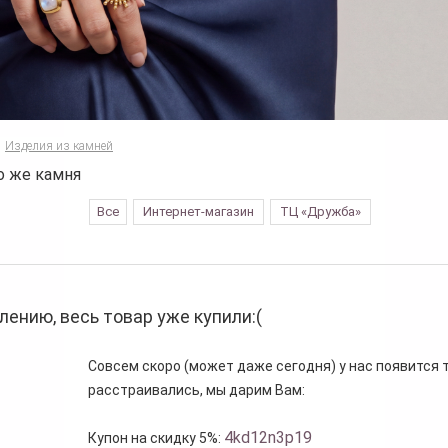
Изделия из камней
о же камня
Все
Интернет-магазин
ТЦ «Дружба»
лению, весь товар уже купили:(
Совсем скоро (может даже сегодня) у нас появится то
расстраивались, мы дарим Вам:
4kd12n3p19
Купон на скидку 5%: