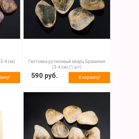
3-4 см)
Галтовка рутиловый кварц Бразилия
(3-4 см) (1 шт)
590 руб.
зину!
В корзину!