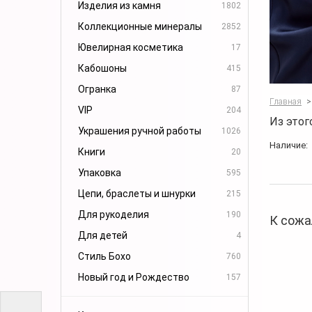
Изделия из камня
1802
Коллекционные минералы
2852
Ювелирная косметика
17
Кабошоны
415
Огранка
87
Главная
>
VIP
204
Из этог
Украшения ручной работы
1026
Наличие:
Книги
20
Упаковка
595
Цепи, браслеты и шнурки
215
Для рукоделия
190
К сожа
Для детей
4
Стиль Бохо
760
Новый год и Рождество
157