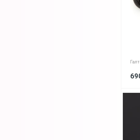
Галт
69