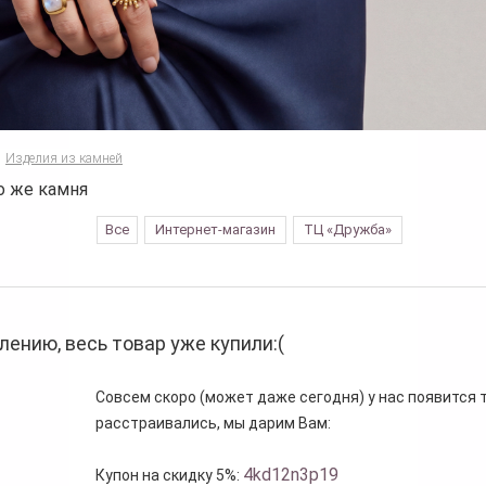
Изделия из камней
о же камня
Все
Интернет-магазин
ТЦ «Дружба»
лению, весь товар уже купили:(
Совсем скоро (может даже сегодня) у нас появится то
расстраивались, мы дарим Вам:
4kd12n3p19
Купон на скидку 5%: