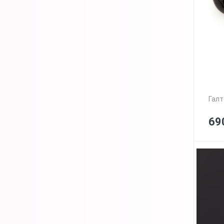
Галт
69