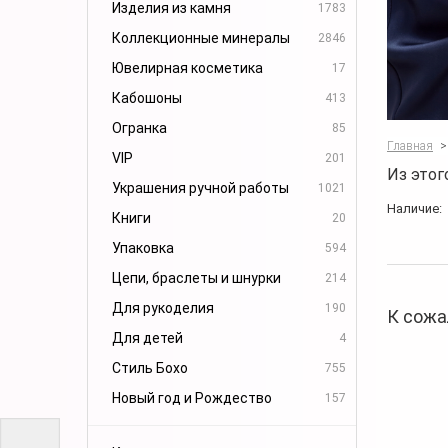
Изделия из камня
1783
Коллекционные минералы
2846
Ювелирная косметика
17
Кабошоны
413
Огранка
85
Главная
>
VIP
201
Из этог
Украшения ручной работы
1021
Наличие:
Книги
20
Упаковка
594
Цепи, браслеты и шнурки
214
Для рукоделия
190
К сожа
Для детей
4
Стиль Бохо
755
Новый год и Рождество
157