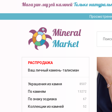
Магазин-музей камней
Только натураль
Просмотренн
РАСПРОДАЖА
Ваш личный камень-талисман
Украшения из камня
8507
По камням
13272
По знаку зодиака
67
Коллекции из камней
52