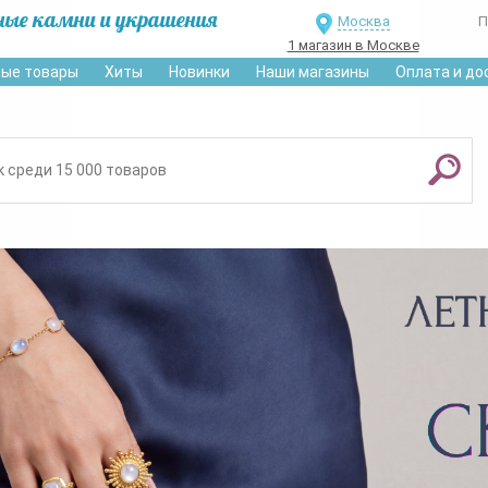
ные камни и украшения
Москва
П
1 магазин в Москве
ые товары
Хиты
Новинки
Наши магазины
Оплата и до