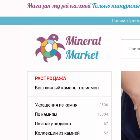
Магазин-музей камней
Только натураль
Просмотренн
РАСПРОДАЖА
Ваш личный камень-талисман
Украшения из камня
8536
По камням
13304
По знаку зодиака
67
Коллекции из камней
52