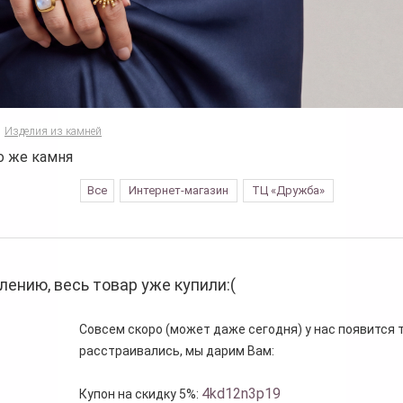
Изделия из камней
о же камня
Все
Интернет-магазин
ТЦ «Дружба»
лению, весь товар уже купили:(
Совсем скоро (может даже сегодня) у нас появится то
расстраивались, мы дарим Вам:
4kd12n3p19
Купон на скидку 5%: