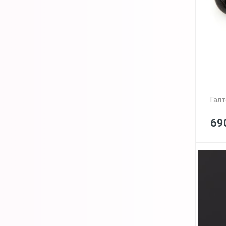
Галт
69