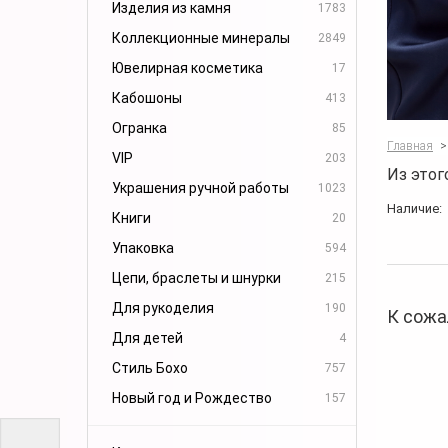
Изделия из камня
1783
Коллекционные минералы
2849
Ювелирная косметика
17
Кабошоны
413
Огранка
85
Главная
>
VIP
203
Из этог
Украшения ручной работы
1023
Наличие:
Книги
20
Упаковка
594
Цепи, браслеты и шнурки
215
Для рукоделия
190
К сожа
Для детей
4
Стиль Бохо
757
Новый год и Рождество
157