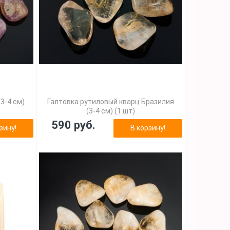
3-4 см)
Галтовка рутиловый кварц Бразилия
(3-4 см) (1 шт)
590 руб.
зину!
В корзину!