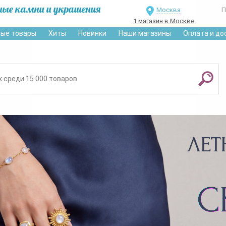
ные камни и украшения
Москва
П
1 магазин в Москве
ые товары
Хиты
Новинки
Наши магазины
Оплата и до