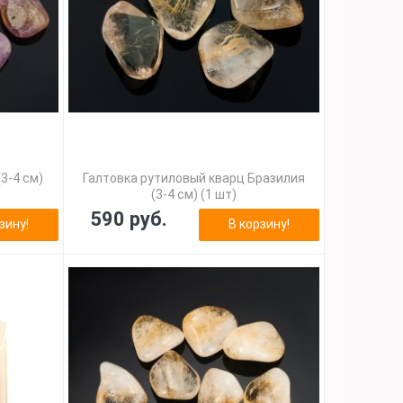
3-4 см)
Галтовка рутиловый кварц Бразилия
(3-4 см) (1 шт)
590 руб.
зину!
В корзину!