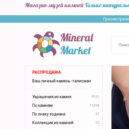
Магазин-музей камней
Только натураль
Просмотренн
РАСПРОДАЖА
Ваш личный камень-талисман
Украшения из камня
8531
По камням
13296
По знаку зодиака
67
Коллекции из камней
52