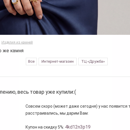
Изделия из камней
о же камня
Все
Интернет-магазин
ТЦ «Дружба»
лению, весь товар уже купили:(
Совсем скоро (может даже сегодня) у нас появится то
расстраивались, мы дарим Вам:
4kd12n3p19
Купон на скидку 5%: