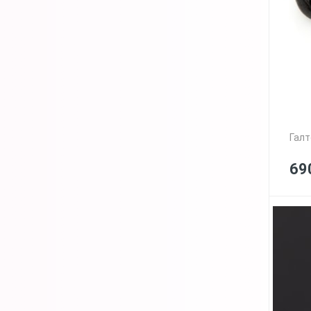
Галт
69