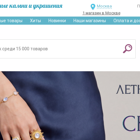
ные камни и украшения
Москва
П
1 магазин в Москве
ые товары
Хиты
Новинки
Наши магазины
Оплата и до