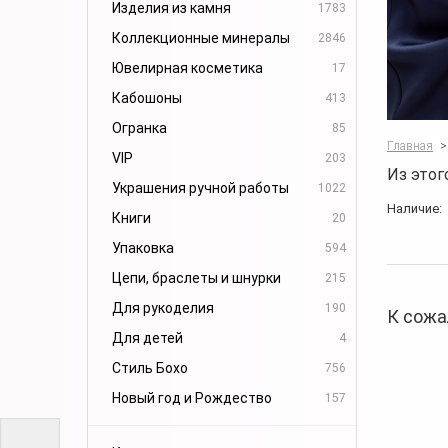
Изделия из камня
1783
Коллекционные минералы
2846
Ювелирная косметика
17
Кабошоны
413
Огранка
85
Главная
>
VIP
203
Из этог
Украшения ручной работы
1022
Наличие:
Книги
20
Упаковка
594
Цепи, браслеты и шнурки
215
Для рукоделия
190
К сожа
Для детей
4
Стиль Бохо
756
Новый год и Рождество
157