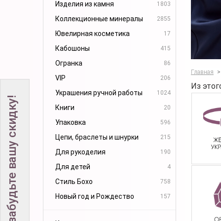
Изделия из камня
1803
Коллекционные минералы
2855
Ювелирная косметика
17
Кабошоны
415
Огранка
86
Главная
>
VIP
206
Из этог
Украшения ручной работы
1024
Не забудьте вашу скидку!
Книги
20
Упаковка
596
Цепи, браслеты и шнурки
215
Для рукоделия
190
Для детей
4
Стиль Бохо
758
Новый год и Рождество
157