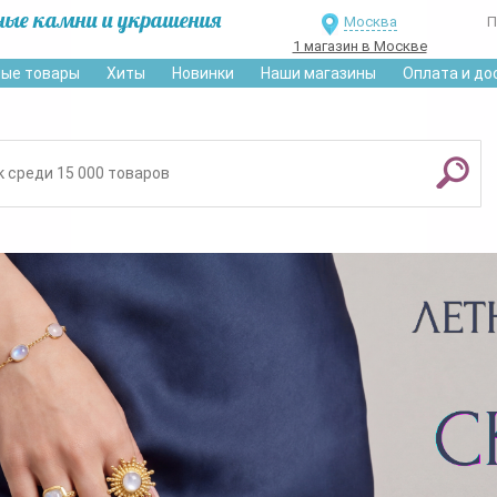
ные камни и украшения
Москва
П
1 магазин в Москве
ые товары
Хиты
Новинки
Наши магазины
Оплата и до