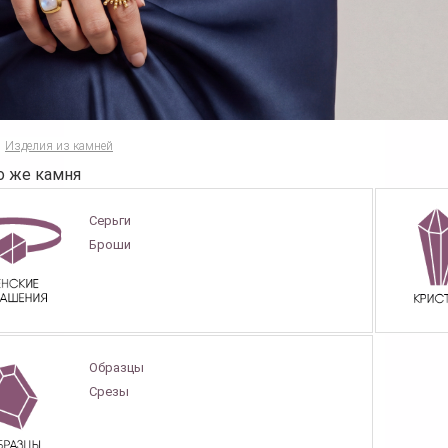
Изделия из камней
о же камня
Серьги
Броши
Образцы
Срезы