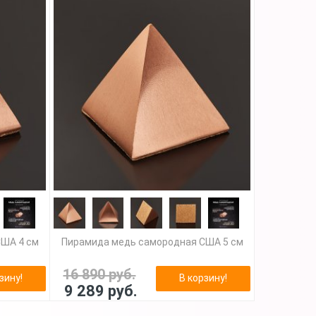
США 4 см
Пирамида медь самородная США 5 см
16 890 руб.
зину!
В корзину!
9 289 руб.