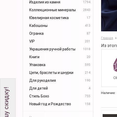
Изделия из камня
1794
Коллекционные минералы
2843
Ювелирная косметика
17
Кабошоны
413
Огранка
87
Главная
>
VIP
201
Из этог
Украшения ручной работы
1018
Книги
20
Упаковка
595
Цепи, браслеты и шнурки
214
Для рукоделия
190
Для детей
4
Наличие:
Стиль Бохо
755
Новый год и Рождество
158