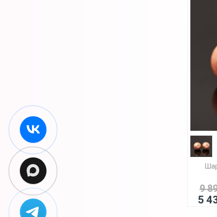
Шар
9 8
5 4