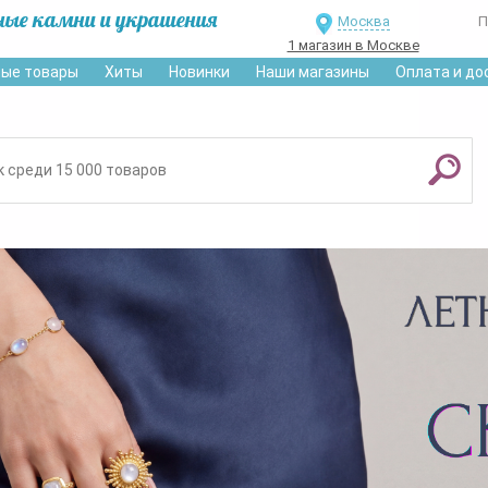
ные камни и украшения
Москва
П
1 магазин в Москве
ые товары
Хиты
Новинки
Наши магазины
Оплата и до