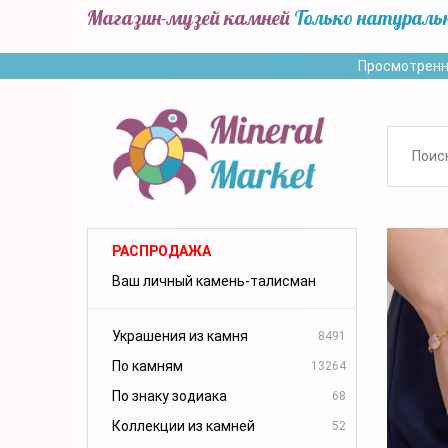
Магазин-музей камней
Только натураль
Просмотренн
РАСПРОДАЖА
Ваш личный камень-талисман
Украшения из камня
8491
По камням
13264
По знаку зодиака
68
Коллекции из камней
52