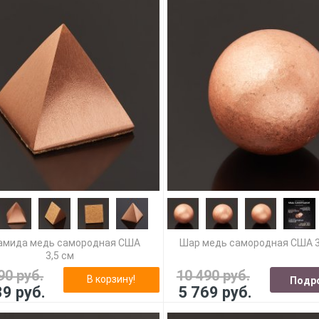
амида медь самородная США
Шар медь самородная США 3
3,5 см
90 руб.
10 490 руб.
В корзину!
Подр
39 руб.
5 769 руб.