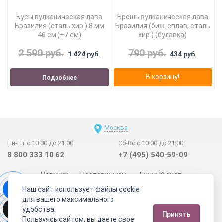
Бусы вулканическая лава
Брошь вулканическая лава
Бразилия (сталь хир.) 8 мм
Бразилия (биж. сплав, сталь
46 см (+7 см)
хир.) (булавка)
2 590 руб.
790 руб.
1 424 руб.
434 руб.
В корзину!
Подробнее
Москва
Пн-Пт с 10:00 до 21:00
Сб-Вс с 10:00 до 21:00
8 800 333 10 62
+7 (495) 540-59-09
Новинки
Поставщикам
Личный счет
Наш сайт использует файлы cookie
Договор-оферта
О нас
Наши магазины
для вашего максимального
Отзывы покупателей
Сертификаты
Статьи
удобства.
Принять
Обратная связь
Видео о камнях
СОУТ
Телеграм
Пользуясь сайтом, вы даете свое