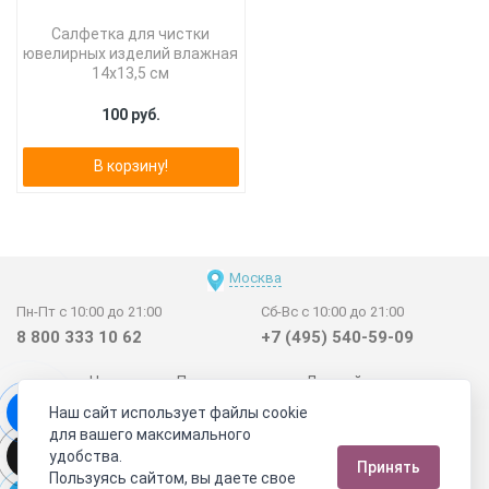
Салфетка для чистки
ювелирных изделий влажная
14х13,5 см
100 руб.
В корзину!
Москва
Пн-Пт с 10:00 до 21:00
Сб-Вс с 10:00 до 21:00
8 800 333 10 62
+7 (495) 540-59-09
Новинки
Поставщикам
Личный счет
Наш сайт использует файлы cookie
Договор-оферта
О нас
Наши магазины
для вашего максимального
Отзывы покупателей
Сертификаты
Статьи
удобства.
Принять
Обратная связь
Видео о камнях
СОУТ
Телеграм
Пользуясь сайтом, вы даете свое