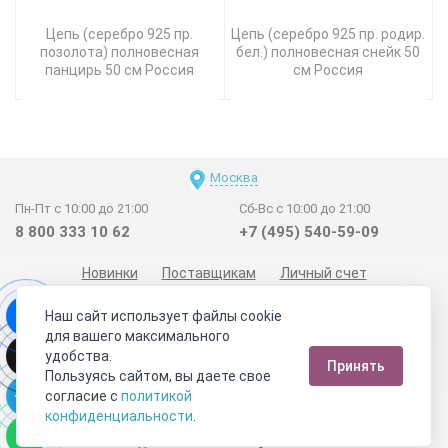
Цепь (серебро 925 пр.
Цепь (серебро 925 пр. родир.
позолота) полновесная
бел.) полновесная снейк 50
панцирь 50 см Россия
см Россия
Москва
Пн-Пт с 10:00 до 21:00
Сб-Вс с 10:00 до 21:00
8 800 333 10 62
+7 (495) 540-59-09
Новинки
Поставщикам
Личный счет
Договор-оферта
О нас
Наши магазины
Наш сайт использует файлы cookie
Отзывы покупателей
Сертификаты
Статьи
для вашего максимального
удобства.
Обратная связь
Видео о камнях
СОУТ
Телеграм
Принять
Пользуясь сайтом, вы даете свое
Max
ВКонтакте
согласие с
политикой
конфиденциальности
.
2011 - 2026
©
Минерал Маркет