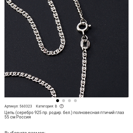
Артикул: 560323
Категория: B
Цепь (серебро 925 пр. родир. бел.) полновесная птичий глаз
55 см Россия