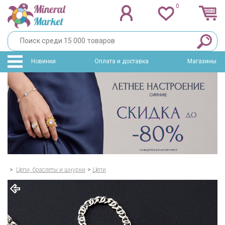
0
Новинки
Оплата и доставка
Магазины
>
Цепи, браслеты и шнурки
>
Цепи