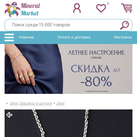
0
Новинки
Оплата и доставка
Магазины
>
Цепи, браслеты и шнурки
>
Цепи