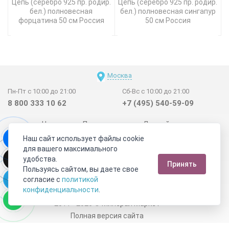
Цепь (серебро 925 пр. родир.
Цепь (серебро 925 пр. родир.
бел.) полновесная
бел.) полновесная сингапур
форцатина 50 см Россия
50 см Россия
Москва
Пн-Пт с 10:00 до 21:00
Сб-Вс с 10:00 до 21:00
8 800 333 10 62
+7 (495) 540-59-09
Новинки
Поставщикам
Личный счет
Наш сайт использует файлы cookie
Договор-оферта
О нас
Наши магазины
для вашего максимального
Отзывы покупателей
Сертификаты
Статьи
удобства.
Принять
Обратная связь
Видео о камнях
СОУТ
Телеграм
Пользуясь сайтом, вы даете свое
согласие с
политикой
Max
ВКонтакте
конфиденциальности
.
2011 - 2026
©
Минерал Маркет
Полная версия сайта