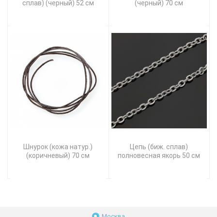
сплав) (черный) 52 см
(черный) 70 см
Шнурок (кожа натур.)
Цепь (биж. сплав)
(коричневый) 70 см
полновесная якорь 50 см
Москва