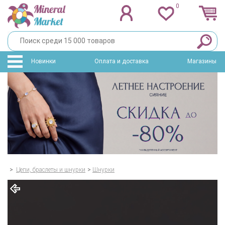
0
Новинки
Оплата и доставка
Магазины
>
Цепи, браслеты и шнурки
>
Шнурки