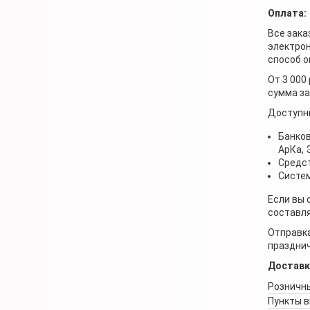
Оплата:
Все зака
электрон
способ о
От 3 000
сумма за
Доступн
Банков
АрКа,
Средст
Систем
Если вы 
составля
Отправка
празднич
Доставк
Розничны
Пункты 