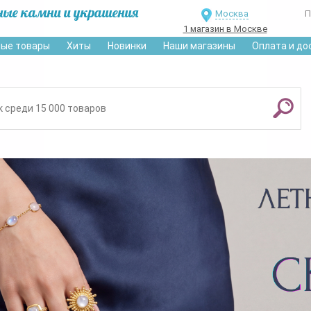
ные камни и украшения
Москва
П
1 магазин в Москве
ые товары
Хиты
Новинки
Наши магазины
Оплата и до