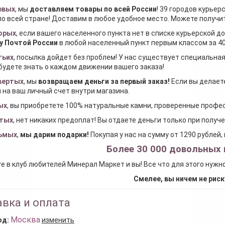
рвых
, мы
доставляем товары по всей России
! 39 городов курьер
по всей стране! Доставим в любое удобное место. Можете получить
орых
, если вашего населенного пункта нет в списке курьерской 
у Почтой России
в любой населенный пункт первым классом за 40
тьих
, посылка дойдет без проблем! У нас существует специальна
будете знать о каждом движении вашего заказа!
вертых
, мы
возвращаем деньги за первый заказ
!
Если вы делаете
 на ваш личный счет внутри магазина.
ых
, вы приобретете 100% натуральные камни, проверенные проф
тых
, нет никаких предоплат! Вы отдаете деньги только при получ
ьмых
,
мы дарим подарки
!
Покупая у нас на сумму от 1290 рублей
Более 30 000 довольных 
е в клуб любителей Минерал Маркет и вы! Все что для этого нужн
Смелее, вы ничем не риск
вка и оплата
Москва
од:
изменить