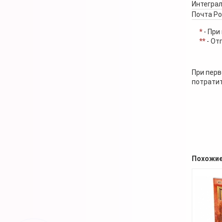
Интеграл
Почта Р
*
- При
**
- От
При перв
потратит
Похожие