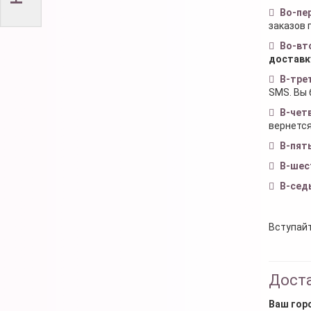
Во-пе
заказов 
Во-вт
доставк
В-тре
SMS. Вы 
В-чет
вернется
В-пят
В-шес
В-сед
Вступайт
Доста
Ваш гор