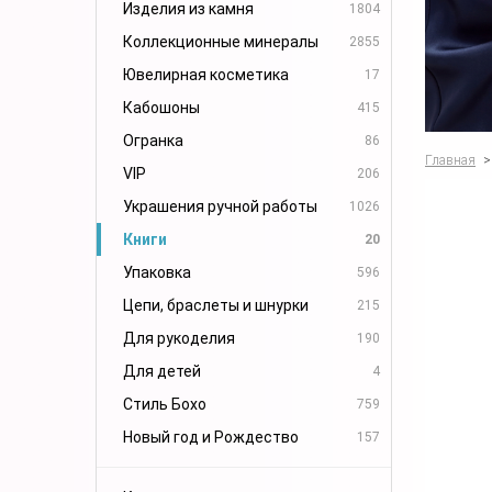
Изделия из камня
1804
Коллекционные минералы
2855
Ювелирная косметика
17
Кабошоны
415
Огранка
86
Главная
>
VIP
206
Украшения ручной работы
1026
Книги
20
Упаковка
596
Цепи, браслеты и шнурки
215
Для рукоделия
190
Для детей
4
Стиль Бохо
759
Новый год и Рождество
157