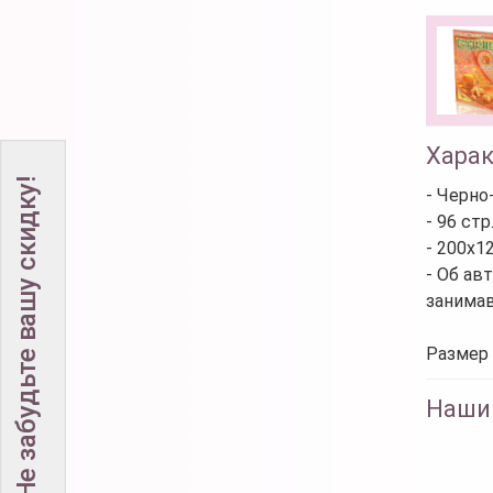
Хара
Не забудьте вашу скидку!
- Черно
- 96 стр
- 200х1
- Об ав
занимав
Размер 
Наши