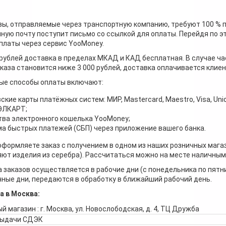
зы, отправляемые через транспортную компанию, требуют 100 % 
ную почту поступит письмо со ссылкой для оплаты. Перейдя по э
платы через сервис YooMoney.
 рублей доставка в пределах МКАД и КАД бесплатная. В случае ча
каза становится ниже 3 000 рублей, доставка оплачивается клие
ые способы оплаты включают:
ские карты платёжных систем: МИР, Mastercard, Maestro, Visa, Unio
 ЭЛКАРТ;
ва электронного кошелька YooMoney;
а быстрых платежей (СБП) через приложение вашего банка.
оформляете заказ с получением в одном из наших розничных мага
ют изделия из серебра). Рассчитаться можно на месте наличными
 заказов осуществляется в рабочие дни (с понедельника по пятн
ные дни, передаются в обработку в ближайший рабочий день.
а в Москва:
й магазин : г. Москва, ул. Новослободская, д. 4, ТЦ Дружба
выдачи СДЭК