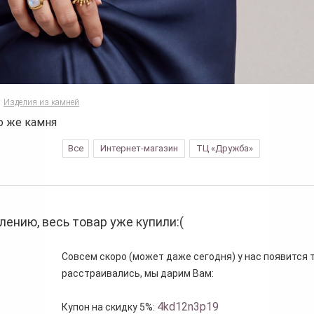
Изделия из камней
о же камня
Все
Интернет-магазин
ТЦ «Дружба»
лению, весь товар уже купили:(
Совсем скоро (может даже сегодня) у нас появится то
расстраивались, мы дарим Вам:
4kd12n3p19
Купон на скидку 5%: