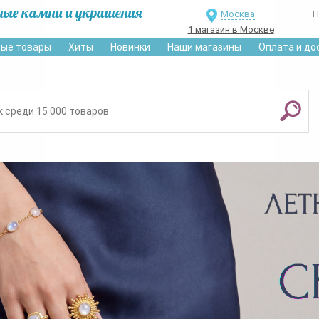
ные камни и украшения
Москва
П
1 магазин в Москве
ые товары
Хиты
Новинки
Наши магазины
Оплата и до