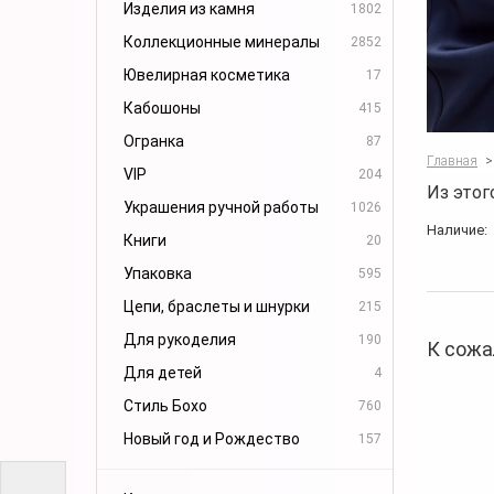
Изделия из камня
1802
Коллекционные минералы
2852
Ювелирная косметика
17
Кабошоны
415
Огранка
87
Главная
>
VIP
204
Из этог
Украшения ручной работы
1026
Наличие:
Книги
20
Упаковка
595
Цепи, браслеты и шнурки
215
Для рукоделия
190
К сожа
Для детей
4
Стиль Бохо
760
Новый год и Рождество
157