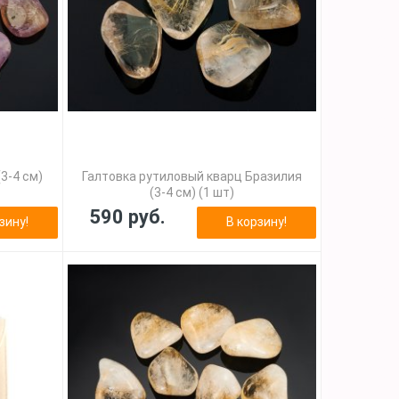
3-4 см)
Галтовка рутиловый кварц Бразилия
(3-4 см) (1 шт)
590 руб.
зину!
В корзину!