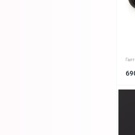
Галт
69