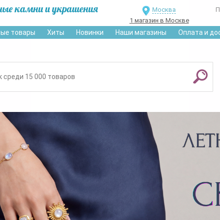
ные камни и украшения
Москва
П
1 магазин в Москве
ые товары
Хиты
Новинки
Наши магазины
Оплата и до