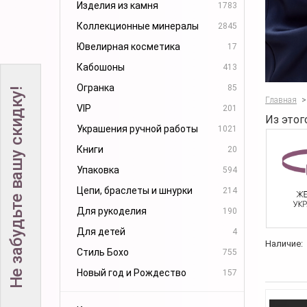
Изделия из камня
1783
Коллекционные минералы
2845
Ювелирная косметика
17
Кабошоны
413
Огранка
85
Не забудьте вашу скидку!
Главная
>
VIP
201
Из этог
Украшения ручной работы
1021
Книги
20
Упаковка
594
Цепи, браслеты и шнурки
214
Для рукоделия
190
Для детей
4
Наличие:
Стиль Бохо
755
Новый год и Рождество
157