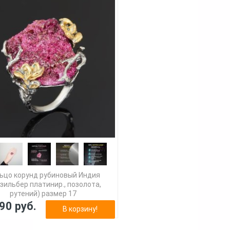
ьцо корунд рубиновый Индия
зильбер платинир., позолота,
рутений) размер 17
90 руб.
В корзину!