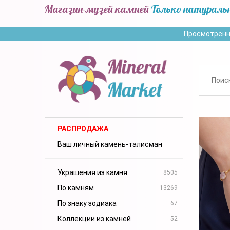
Магазин-музей камней
Только натураль
Просмотренн
РАСПРОДАЖА
Ваш личный камень-талисман
Украшения из камня
8505
По камням
13269
По знаку зодиака
67
Коллекции из камней
52