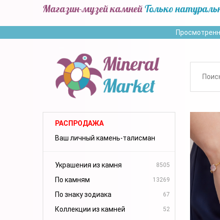
Магазин-музей камней
Только натураль
Просмотренн
РАСПРОДАЖА
Ваш личный камень-талисман
Украшения из камня
8505
По камням
13269
По знаку зодиака
67
Коллекции из камней
52