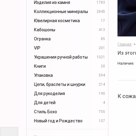
Изделия из камня
1783
Коллекционные минералы
2845
Ювелирная косметика
17
Кабошоны
413
Огранка
85
Главная
>
VIP
201
Из этог
Украшения ручной работы
1021
Наличие:
Книги
20
Упаковка
594
Цепи, браслеты и шнурки
214
Для рукоделия
190
К сожа
Для детей
4
Стиль Бохо
755
Новый год и Рождество
157