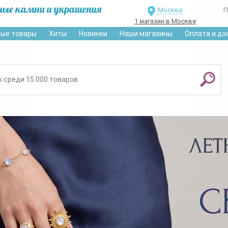
ные камни и украшения
Москва
П
1 магазин в Москве
ые товары
Хиты
Новинки
Наши магазины
Оплата и до