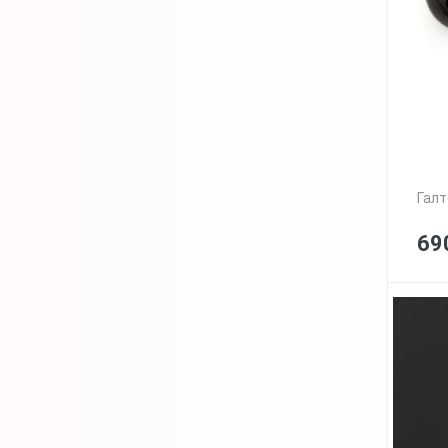
Галт
69