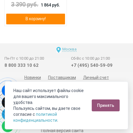
3 390 руб.
1 864 руб.
В корзину!
Москва
Пн-Пт с 10:00 до 21:00
Сб-Вс с 10:00 до 21:00
8 800 333 10 62
+7 (495) 540-59-09
Новинки
Поставщикам
Личный счет
Договор-оферта
О нас
Наши магазины
Наш сайт использует файлы cookie
Отзывы покупателей
Сертификаты
Статьи
для вашего максимального
удобства.
Обратная связь
Видео о камнях
СОУТ
Телеграм
Принять
Пользуясь сайтом, вы даете свое
Max
ВКонтакте
согласие с
политикой
конфиденциальности
.
2011 - 2026
©
Минерал Маркет
Полная версия сайта