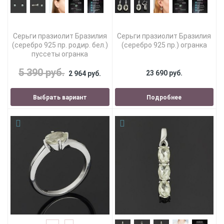
Серьги празиолит Бразилия
Серьги празиолит Бразилия
(серебро 925 пр. родир. бел.)
(серебро 925 пр.) огранка
пуссеты огранка
5 390 руб.
23 690 руб.
2 964 руб.
Выбрать вариант
Подробнее