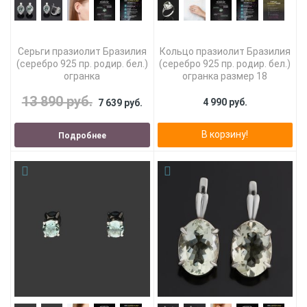
Серьги празиолит Бразилия
Кольцо празиолит Бразилия
(серебро 925 пр. родир. бел.)
(серебро 925 пр. родир. бел.)
огранка
огранка размер 18
13 890 руб.
4 990 руб.
7 639 руб.
В корзину!
Подробнее