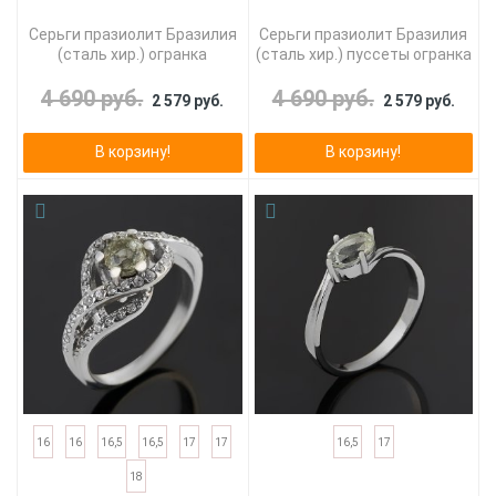
Серьги празиолит Бразилия
Серьги празиолит Бразилия
(сталь хир.) огранка
(сталь хир.) пуссеты огранка
4 690 руб.
4 690 руб.
2 579 руб.
2 579 руб.
В корзину!
В корзину!
16
16
16,5
16,5
17
17
16,5
17
18