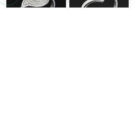
Кольцо ларимар
Кольцо ларимар
Доминиканская Республика
Доминиканская Республика
(серебро 925 пр. оксидир.)
(серебро 925 пр. родир. бел.)
размер 18
размер 18
6 290 руб.
6 090 руб.
В корзину!
В корзину!