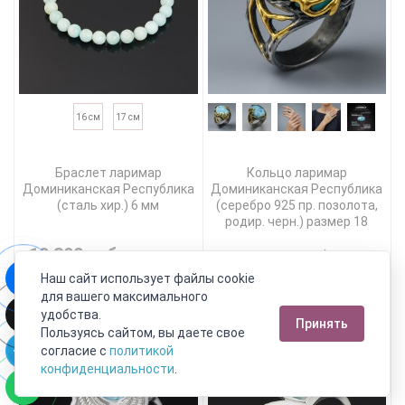
16 см
17 см
Браслет ларимар
Кольцо ларимар
Доминиканская Республика
Доминиканская Республика
(сталь хир.) 6 мм
(серебро 925 пр. позолота,
родир. черн.) размер 18
10 390 руб.
26 190 руб.
5 714 руб.
Наш сайт использует файлы cookie
для вашего максимального
В корзину!
Выбрать размер
удобства.
Принять
Пользуясь сайтом, вы даете свое
согласие с
политикой
конфиденциальности
.