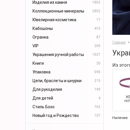
Изделия из камня
1802
Коллекционные минералы
2852
Ювелирная косметика
17
Кабошоны
415
Огранка
87
Главная
>
VIP
205
Укра
Украшения ручной работы
1027
Книги
20
Из этог
Упаковка
595
Цепи, браслеты и шнурки
215
Для рукоделия
190
Для детей
4
Стиль Бохо
762
Новый год и Рождество
157
Наличие: