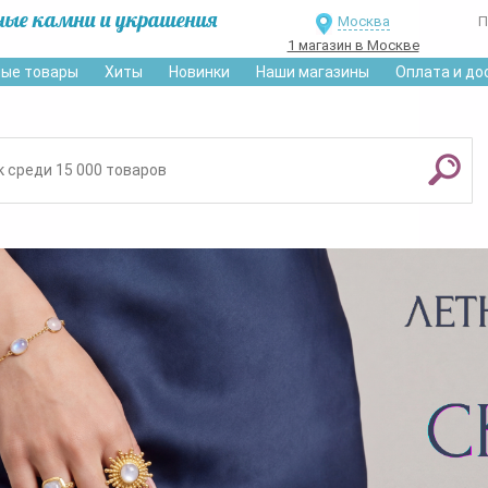
ные камни и украшения
Москва
П
1 магазин в Москве
ые товары
Хиты
Новинки
Наши магазины
Оплата и до