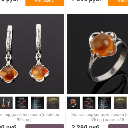
В корзину!
В кор
и сердолик Ботсвана (серебро
Кольцо сердолик Ботсвана (
925 пр.)
925 пр.) размер 18
90 руб.
3 290 руб.