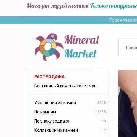
Магазин-музей камней
Только натураль
Просмотренн
РАСПРОДАЖА
Ваш личный камень-талисман
Украшения из камня
8568
По камням
13358
По знаку зодиака
68
Коллекции из камней
52