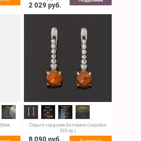
2 029 руб.
(биж.
Серьги сердолик Ботсвана (серебро
925 пр.)
8 090 руб.
зину!
В корзину!