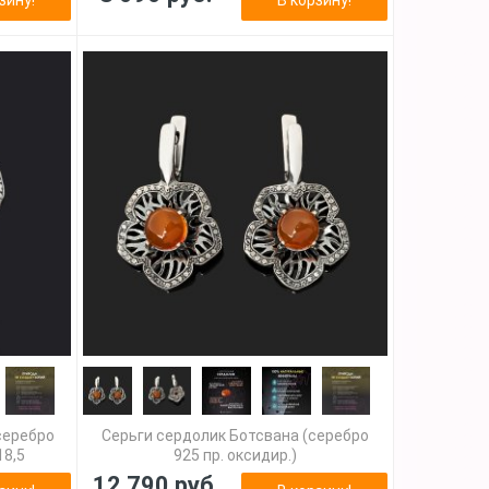
серебро
Серьги сердолик Ботсвана (серебро
18,5
925 пр. оксидир.)
12 790 руб.