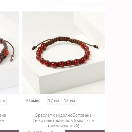
Размер:
 см
17 см
18 см
ана
Браслет сердолик Ботсвана
 мм
(текстиль) шамбала 6 мм 17 см
(регулируемый)