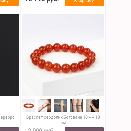
зину!
В корзину!
серебро
Браслет сердолик Ботсвана 10 мм 18
см
2 090 руб.