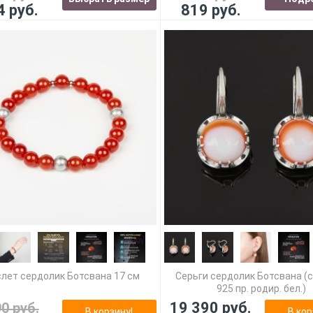
4 руб.
819 руб.
лет сердолик Ботсвана 17 см
Серьги сердолик Ботсвана (
925 пр. родир. бел.)
19 390 руб.
90 руб.
В корзину!
В кор