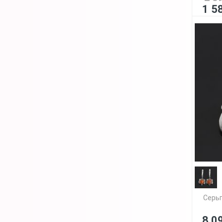
1 5
Серьг
8 0