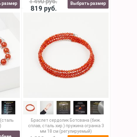
1 490 руб.
 размер
Выбрать размер
819 руб.
 (сталь
Браслет сердолик Ботсвана (биж.
)
сплав, сталь хир.) пружина огранка 3
мм 18 см (регулируемый)
обнее