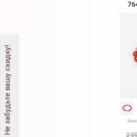
76
Не забудьте вашу скидку!
Брас
2 0