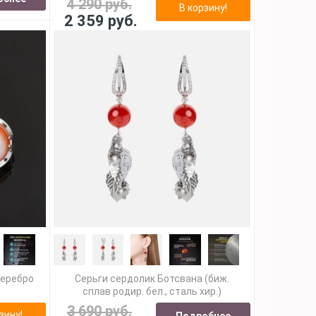
4 290 руб.
В корзину!
2 359 руб.
серебро
Серьги сердолик Ботсвана (биж.
сплав родир. бел., сталь хир.)
3 690 руб.
зину!
Подробнее