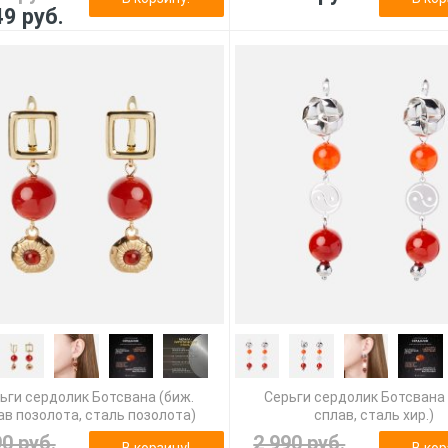
49 руб.
ьги сердолик Ботсвана (биж.
Серьги сердолик Ботсвана 
ав позолота, сталь позолота)
сплав, сталь хир.)
90 руб.
2 990 руб.
В корзину!
В кор