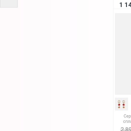
1 1
Сер
спл
2 8