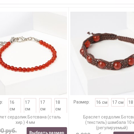
р:
Размер:
16
17
17
18
16 см
17 см
18
см
см
см
см
лет сердолик Ботсвана (сталь
Браслет сердолик Ботсв
хир.) 4 мм
(текстиль) шамбала 10
(регулируемый)
90 руб.
Выбрать размер