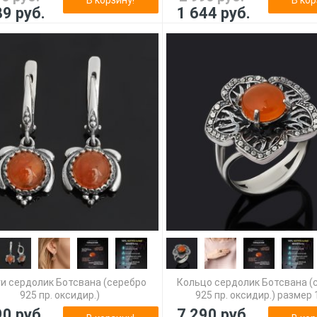
89 руб.
1 644 руб.
и сердолик Ботсвана (серебро
Кольцо сердолик Ботсвана (
925 пр. оксидир.)
925 пр. оксидир.) размер 
90 руб.
7 290 руб.