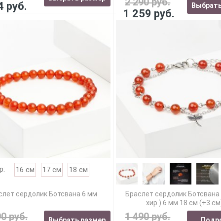
2 290 руб.
4 руб.
Выбрать
1 259 руб.
р:
16 см
17 см
18 см
слет сердолик Ботсвана 6 мм
Браслет сердолик Ботсвана
хир.) 6 мм 18 см (+3 см
90 руб.
1 490 руб.
Выбрать размер
Подр