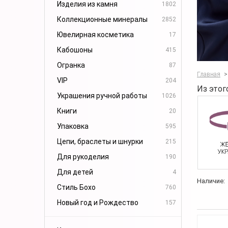
Изделия из камня
1802
Коллекционные минералы
2852
Ювелирная косметика
17
Кабошоны
415
Огранка
87
Главная
>
VIP
204
Из этог
Украшения ручной работы
1026
Книги
20
Упаковка
595
Цепи, браслеты и шнурки
215
Для рукоделия
190
Для детей
4
Наличие:
Стиль Бохо
760
Новый год и Рождество
157