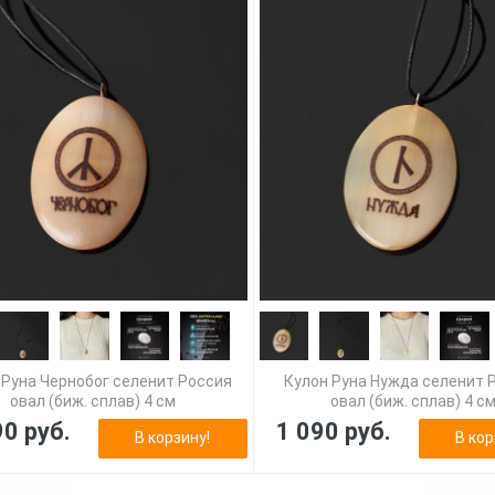
 Руна Чернобог селенит Россия
Кулон Руна Нужда селенит 
овал (биж. сплав) 4 см
овал (биж. сплав) 4 с
90 руб.
1 090 руб.
В корзину!
В кор