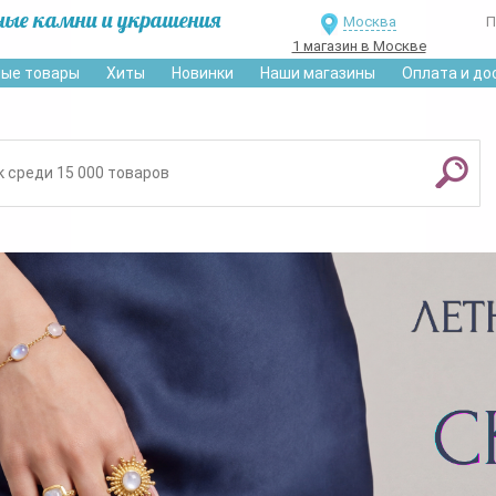
ные камни и украшения
Москва
П
1 магазин в Москве
ые товары
Хиты
Новинки
Наши магазины
Оплата и до