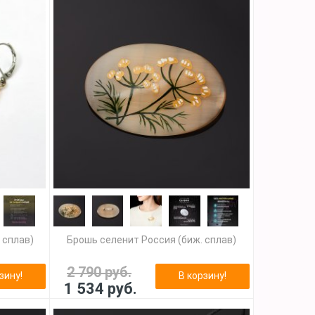
 сплав)
Брошь селенит Россия (биж. сплав)
2 790 руб.
зину!
В корзину!
1 534 руб.