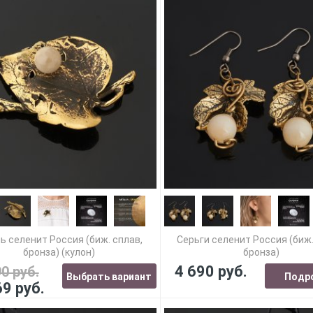
ь селенит Россия (биж. сплав,
Серьги селенит Россия (биж.
бронза) (кулон)
бронза)
4 690 руб.
90 руб.
Выбрать вариант
Подр
69 руб.