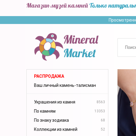
Магазин-музей камней
Только натураль
Просмотренн
РАСПРОДАЖА
Ваш личный камень-талисман
Украшения из камня
8563
По камням
13353
По знаку зодиака
68
Коллекции из камней
52