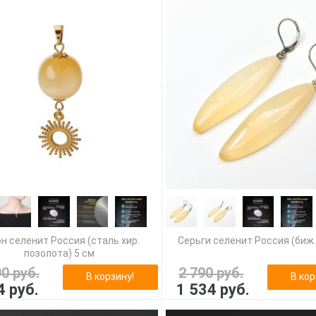
н селенит Россия (сталь хир.
Серьги селенит Россия (биж.
позолота) 5 см
90 руб.
2 790 руб.
В корзину!
В кор
4 руб.
1 534 руб.