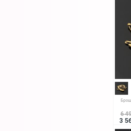
Брош
6 4
3 5