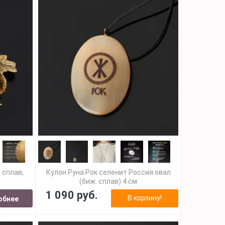
 сплав,
Кулон Руна Рок селенит Россия овал
(биж. сплав) 4 см
1 090 руб.
В корзину!
обнее