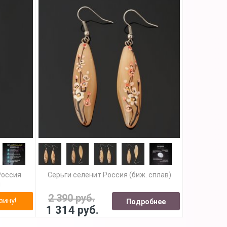
Россия
Серьги селенит Россия (биж. сплав)
м
2 390 руб.
зину!
Подробнее
1 314 руб.