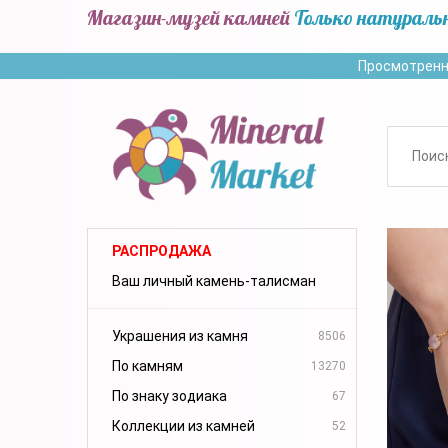
Магазин-музей камней
Только натураль
Просмотренн
РАСПРОДАЖА
Ваш личный камень-талисман
Украшения из камня
8506
По камням
13270
По знаку зодиака
67
Коллекции из камней
52