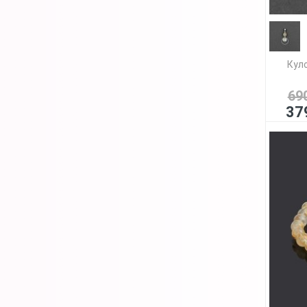
Кул
69
37