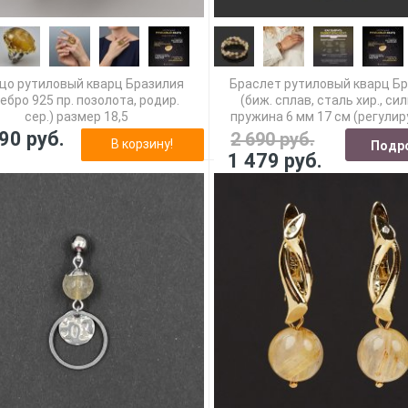
цо рутиловый кварц Бразилия
Браслет рутиловый кварц Б
ебро 925 пр. позолота, родир.
(биж. сплав, сталь хир., си
сер.) размер 18,5
пружина 6 мм 17 см (регули
90 руб.
2 690 руб.
В корзину!
Подр
1 479 руб.