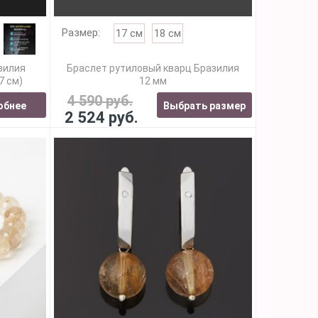
Размер:
17 см
18 см
зилия
Браслет рутиловый кварц Бразилия
7 см)
12 мм
4 590 руб.
обнее
Выбрать размер
2 524 руб.