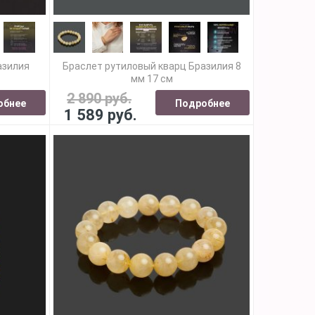
азилия
Браслет рутиловый кварц Бразилия 8
)
мм 17 см
2 890 руб.
обнее
Подробнее
1 589 руб.