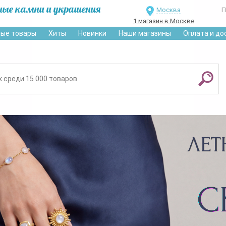
ные камни и украшения
Москва
П
1 магазин в Москве
ые товары
Хиты
Новинки
Наши магазины
Оплата и до