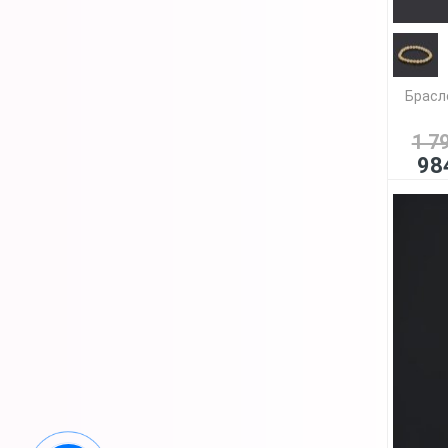
Брасл
1 7
98