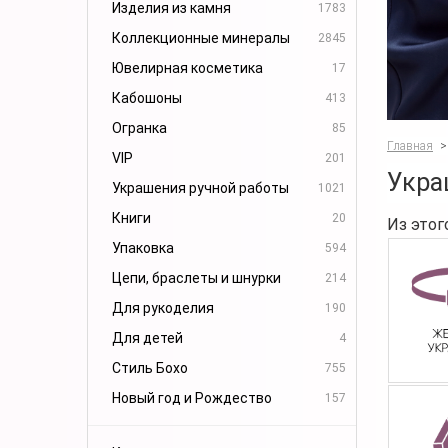
Изделия из камня
1783
Коллекционные минералы
2845
Ювелирная косметика
17
Кабошоны
413
Огранка
85
Главная
>
VIP
201
Укра
Украшения ручной работы
1021
Книги
20
Из этог
Упаковка
594
Цепи, браслеты и шнурки
214
Для рукоделия
190
Для детей
4
Стиль Бохо
755
Новый год и Рождество
157