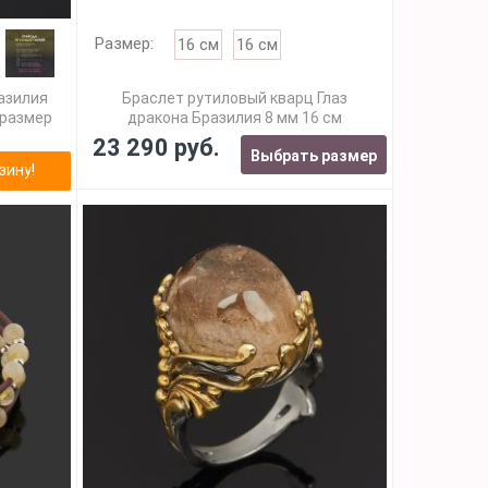
Размер:
16 см
16 см
азилия
Браслет рутиловый кварц Глаз
) размер
дракона Бразилия 8 мм 16 см
23 290 руб.
Выбрать размер
зину!