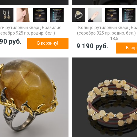
ги рутиловый кварц Бразилия
Кольцо рутиловый кварц Бр
серебро 925 пр. родир. бел.)
(серебро 925 пр. родир. бел.
18,5
90 руб.
В корзину!
9 190 руб.
В кор