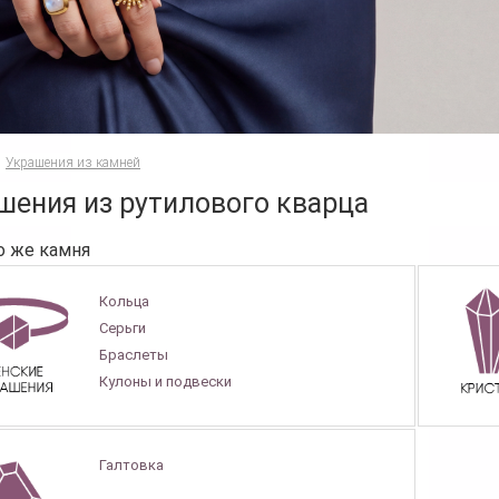
Украшения из камней
шения из рутилового кварца
о же камня
Кольца
Серьги
Браслеты
Кулоны и подвески
Галтовка