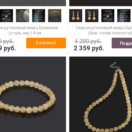
он рутиловый кварц Бразилия
Серьги рутиловый кварц Бр
(сталь хир.) 4 см
(биж. сплав позолота
0 руб.
4 290 руб.
В корзину!
Подр
9 руб.
2 359 руб.