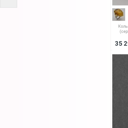
Коль
(сер
35 2