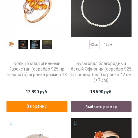
42 см
42 см
Кольцо опал огненный
Бусы опал благородный
Казахстан (серебро 925 пр.
белый Эфиопия (серебро 925
позолота) огранка размер 18
пр. родир. бел.) огранка 42 см
(+7 см)
12 890 руб.
18 590 руб.
В корзину!
Выбрать размер