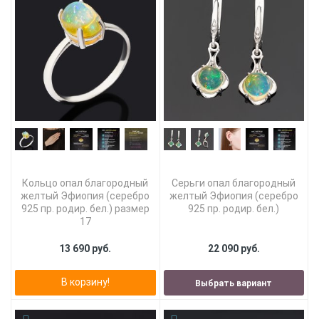
Кольцо опал благородный
Серьги опал благородный
желтый Эфиопия (серебро
желтый Эфиопия (серебро
925 пр. родир. бел.) размер
925 пр. родир. бел.)
17
13 690 руб.
22 090 руб.
В корзину!
Выбрать вариант