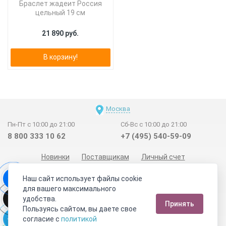
Браслет жадеит Россия
цельный 19 см
21 890 руб.
В корзину!
Москва
Пн-Пт с 10:00 до 21:00
Сб-Вс с 10:00 до 21:00
8 800 333 10 62
+7 (495) 540-59-09
Новинки
Поставщикам
Личный счет
Договор-оферта
О нас
Наши магазины
Наш сайт использует файлы cookie
Отзывы покупателей
Сертификаты
Статьи
для вашего максимального
удобства.
Обратная связь
Видео о камнях
СОУТ
Телеграм
Принять
Пользуясь сайтом, вы даете свое
Max
ВКонтакте
согласие с
политикой