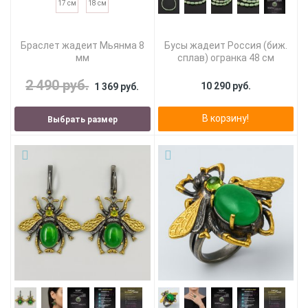
17 см
18 см
Браслет жадеит Мьянма 8
Бусы жадеит Россия (биж.
мм
сплав) огранка 48 см
2 490 руб.
10 290 руб.
1 369 руб.
В корзину!
Выбрать размер