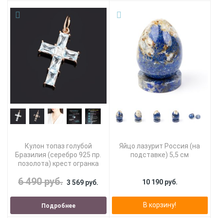
Кулон топаз голубой
Яйцо лазурит Россия (на
Бразилия (серебро 925 пр.
подставке) 5,5 см
позолота) крест огранка
6 490 руб.
10 190 руб.
3 569 руб.
В корзину!
Подробнее