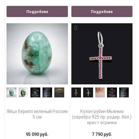
Подробнее
Подробнее
Яйцо берилл зеленый Россия
Кулон рубин Мьянма
5 см
(серебро 925 пр. родир. бел.)
крест огранка
95 090 руб.
7 790 руб.